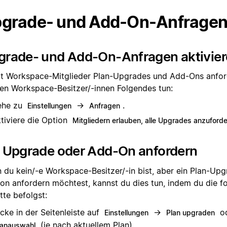
grade- und Add-On-Anfrage
grade- und Add-On-Anfragen aktivie
t Workspace-Mitglieder Plan-Upgrades und Add-Ons anfor
en Workspace-Besitzer/-innen Folgendes tun:
ehe zu
→
.
Einstellungen
Anfragen
tiviere die Option
Mitgliedern erlauben, alle Upgrades anzuford
n Upgrade oder Add-On anfordern
 du kein/-e Workspace-Besitzer/-in bist, aber ein Plan-Upg
on anfordern möchtest, kannst du dies tun, indem du die f
tte befolgst:
icke in der Seitenleiste auf
→
o
Einstellungen
Plan upgraden
(je nach aktuellem Plan).
lanauswahl