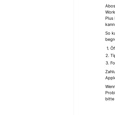
Abos
Work
Plus
kann
So k
begr
Öf
Ti
Fo
Zahl
Appl
Wenn
Prob
bitt