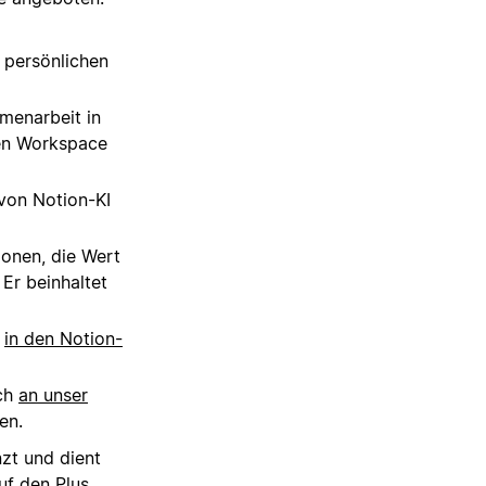
e persönlichen
mmenarbeit in
den Workspace
von Notion-KI
ionen, die Wert
 Er beinhaltet
n
in den Notion-
ich
an unser
en.
nzt und dient
uf den Plus