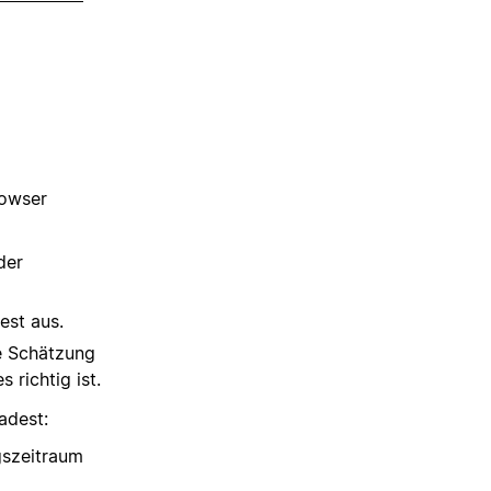
rowser
der
est aus.
ne Schätzung
s richtig ist.
adest:
gszeitraum