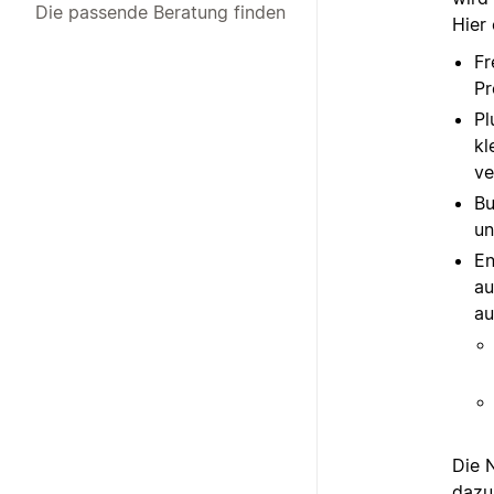
Die passende Beratung finden
Hier 
Fr
Pr
Pl
kl
ve
Bu
un
En
au
au
Die 
dazu