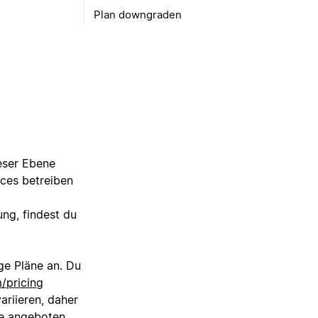
Plan downgraden
eser Ebene
ces betreiben
ng, findest du
ge Pläne an. Du
/pricing
ariieren, daher
ne angeboten.