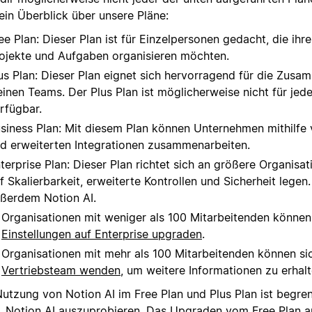
ein Überblick über unsere Pläne:
ee Plan: Dieser Plan ist für Einzelpersonen gedacht, die ihr
ojekte und Aufgaben organisieren möchten.
us Plan: Dieser Plan eignet sich hervorragend für die Zusa
einen Teams. Der Plus Plan ist möglicherweise nicht für je
rfügbar.
siness Plan: Mit diesem Plan können Unternehmen mithilfe 
d erweiterten Integrationen zusammenarbeiten.
terprise Plan: Dieser Plan richtet sich an größere Organisat
f Skalierbarkeit, erweiterte Kontrollen und Sicherheit legen.
ßerdem Notion AI.
Organisationen mit weniger als 100 Mitarbeitenden könne
Einstellungen auf Enterprise upgraden
.
Organisationen mit mehr als 100 Mitarbeitenden können s
Vertriebsteam wenden
, um weitere Informationen zu erhalt
Nutzung von Notion AI im Free Plan und Plus Plan ist begre
, Notion AI auszuprobieren. Das Upgraden vom Free Plan a