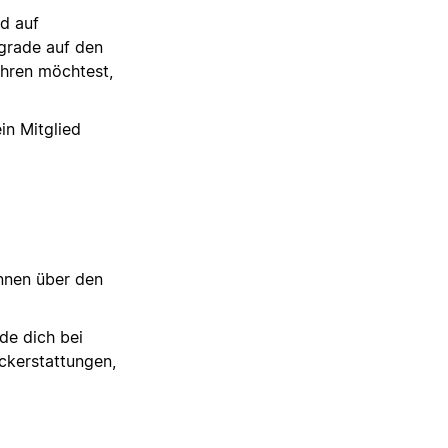
d auf
grade auf den
ühren möchtest,
in Mitglied
nnen über den
de dich bei
ckerstattungen,