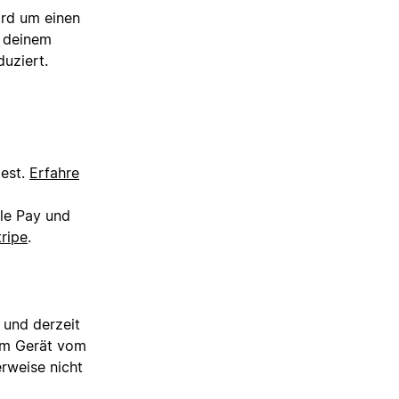
ird um einen
n deinem
uziert.
dest.
Erfahre
ple Pay und
tripe
.
 und derzeit
sem Gerät vom
erweise nicht