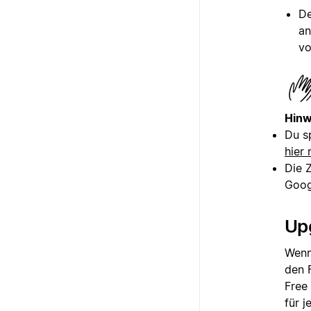
De
an
vo
Hinw
Du s
hier
Die Z
Goog
Up
Wenn
den 
Free
für 