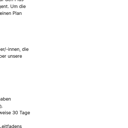
gent. Um die
einen Plan
er/-innen, die
über unsere
haben
n
.
weise 30 Tage
Leitfadens