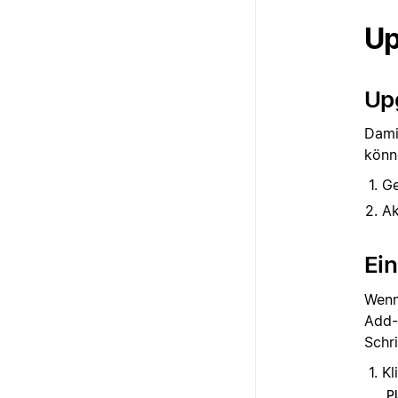
Up
Up
Dami
könn
G
Ak
Ei
Wenn
Add-
Schri
Kl
P