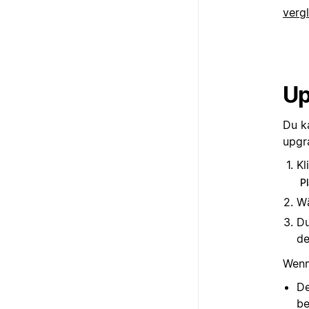
verg
Up
Du k
upgr
Kl
P
W
Du
de
Wenn
De
be