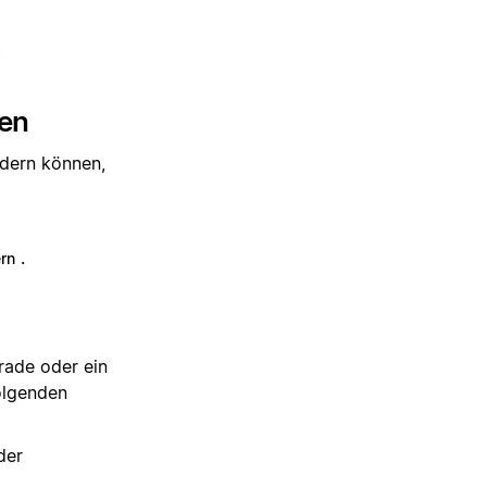
n
ren
dern können,
.
ern
rade oder ein
olgenden
der