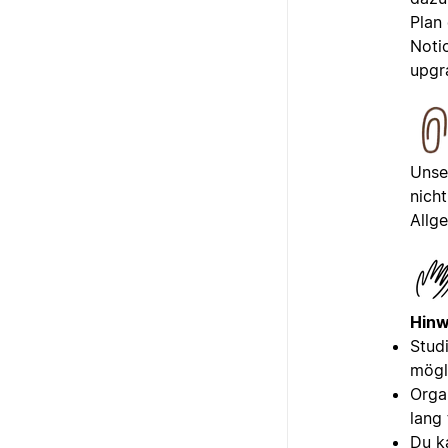
Plan
Noti
upgra
Uns
nicht
Allg
Hinw
Stud
mögl
Orga
lang 
Du k