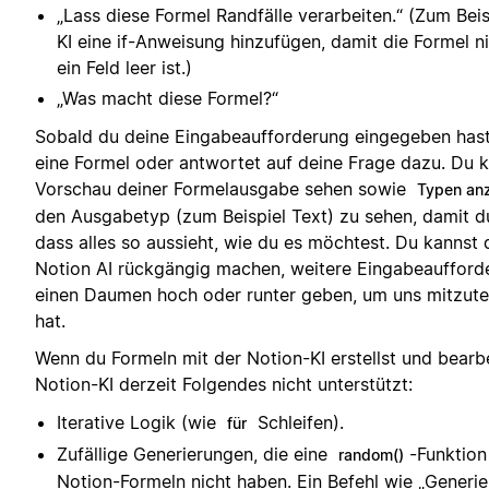
„Lass diese Formel Randfälle verarbeiten.“ (Zum Bei
KI eine if-Anweisung hinzufügen, damit die Formel n
ein Feld leer ist.)
„Was macht diese Formel?“
Sobald du deine Eingabeaufforderung eingegeben hast,
eine Formel oder antwortet auf deine Frage dazu. Du 
Vorschau deiner Formelausgabe sehen sowie
Typen an
den Ausgabetyp (zum Beispiel Text) zu sehen, damit du
dass alles so aussieht, wie du es möchtest. Du kannst
Notion AI rückgängig machen, weitere Eingabeauffor
einen Daumen hoch oder runter geben, um uns mitzuteil
hat.
Wenn du Formeln mit der Notion-KI erstellst und bearbe
Notion-KI derzeit Folgendes nicht unterstützt:
Iterative Logik (wie
Schleifen).
für
Zufällige Generierungen, die eine
-Funktion
random()
Notion-Formeln nicht haben. Ein Befehl wie „Generier