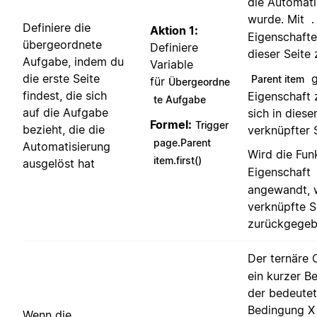
die Automati
wurde. Mit
.
Definiere die
Aktion 1:
Eigenschafte
übergeordnete
Definiere
dieser Seite
Aufgabe, indem du
Variable
g
die erste Seite
Parent item
für
Übergeordne
findest, die sich
Eigenschaft 
te Aufgabe
auf die Aufgabe
sich in diese
Formel:
Trigger
bezieht, die die
verknüpfter 
page.Parent
Automatisierung
Wird die Fun
item.first()
ausgelöst hat
Eigenschaft
angewandt, 
verknüpfte Se
zurückgegeb
Der ternäre
ein kurzer B
der bedeute
Bedingung X 
Wenn die