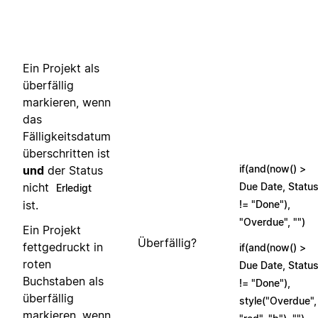
Ein Projekt als
überfällig
markieren, wenn
das
Fälligkeitsdatum
überschritten ist
if(and(now() >
und
der Status
nicht
Due Date, Statu
Erledigt
ist.
!= "Done"),
"Overdue", "")
Ein Projekt
Überfällig?
fettgedruckt in
if(and(now() >
roten
Due Date, Statu
Buchstaben als
!= "Done"),
überfällig
style("Overdue",
markieren, wenn