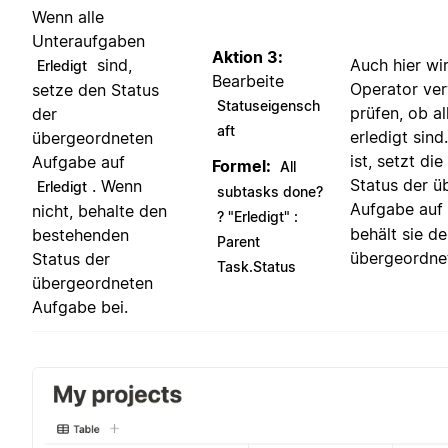
Wenn alle
Unteraufgaben
Aktion 3:
sind,
Auch hier wi
Erledigt
Bearbeite
Operator ve
setze den Status
Statuseigensch
prüfen, ob a
der
aft
erledigt sind
übergeordneten
ist, setzt di
Aufgabe auf
Formel:
All
Status der ü
. Wenn
Erledigt
subtasks done?
Aufgabe auf
nicht, behalte den
? "Erledigt" :
behält sie d
bestehenden
Parent
übergeordne
Status der
Task.Status
übergeordneten
Aufgabe bei.