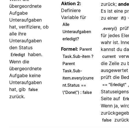
Aktion 2:
zurück;
ande
übergeordnete
Definiere
Es ist eine p
Aufgabe
Variable für
zu einer
if()
Unteraufgaben
Alle
hat, verifiziere, ob
prüf
.every()
Unteraufgaben
alle ihre
für jedes Ele
erledigt?
Unteraufgaben
wahr ist. Inn
den Status
Formel:
kannst du da
Parent
haben.
Erledigt
verw
Task.Sub-item ?
current
Wenn die
die Zeile zu
Parent
übergeordnete
ausgewertet 
Task.Sub-
Aufgabe keine
prüft die Be
item.every(curre
Unteraufgaben
== "Erledigt"
nt.Status ==
hat, gib
false
Statuseigens
\"Done\") : false
zurück.
Seite auf
Erl
Wenn ja, wir
zurückgegebe
zurück
false