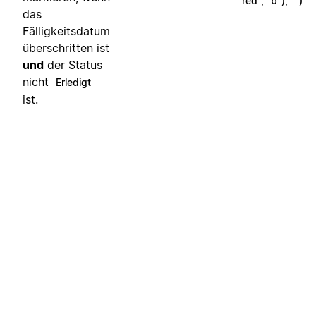
"red", "b"), "")
das
Fälligkeitsdatum
überschritten ist
und
der Status
nicht
Erledigt
ist.