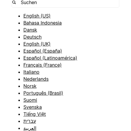
English (US)
Bahasa Indonesia
Dansk
Deutsch
English (UK)
Español (España)
Español (Latinoamérica)
Français (France)
Italiano
Nederlands
Norsk
Português (Brasil)
Suomi
Svenska
Tiếng Việt
עברית
العربية