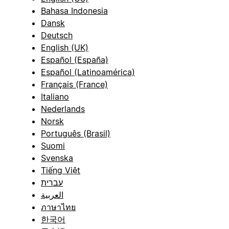
Bahasa Indonesia
Dansk
Deutsch
English (UK)
Español (España)
Español (Latinoamérica)
Français (France)
Italiano
Nederlands
Norsk
Português (Brasil)
Suomi
Svenska
Tiếng Việt
עברית
العربية
ภาษาไทย
한국어