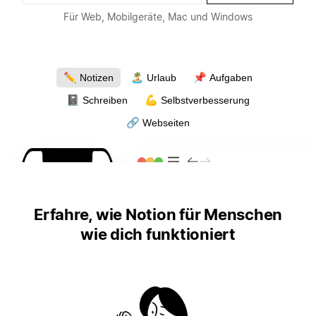
Für Web, Mobilgeräte, Mac und Windows
✏️
🏝
📌
Notizen
Urlaub
Aufgaben
📓
💪
Schreiben
Selbstverbesserung
🔗
Webseiten
Erfahre, wie Notion für Menschen
wie dich funktioniert
4:19
4:19
4:19
4:19
4:19
4:19