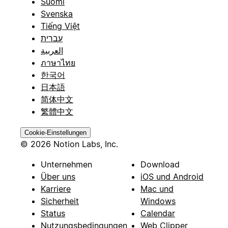
Suomi
Svenska
Tiếng Việt
עברית
العربية
ภาษาไทย
한국어
日本語
简体中文
繁體中文
Cookie-Einstellungen
© 2026 Notion Labs, Inc.
Unternehmen
Download
Über uns
iOS und Android
Karriere
Mac und
Sicherheit
Windows
Status
Calendar
Nutzungsbedingungen
Web Clipper