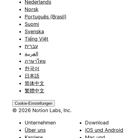
Nederlands
Norsk
Português (Brasil)
Suomi
Svenska
Tiếng Việt
עברית
العربية
ภาษาไทย
한국어
日本語
简体中文
繁體中文
Cookie-Einstellungen
© 2026 Notion Labs, Inc.
Unternehmen
Download
Über uns
iOS und Android
Karriere
Mac und