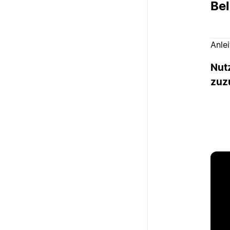
Bel
Anle
Nut
zuz