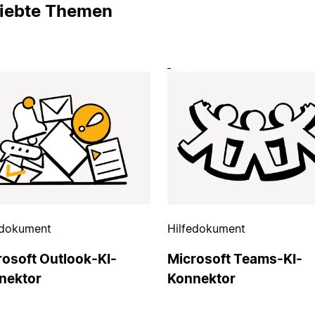
liebte Themen
edokument
Hilfedokument
rosoft Outlook-KI-
Microsoft Teams-KI-
nektor
Konnektor