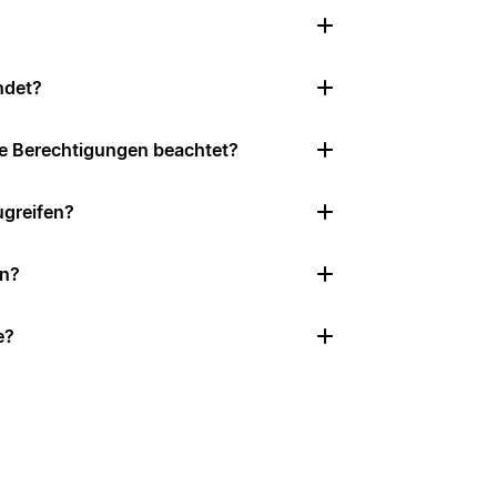
ndet?
e Berechtigungen beachtet?
ugreifen?
en?
e?