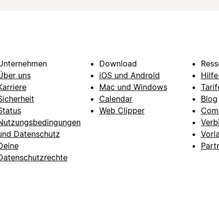
Unternehmen
Download
Ress
Über uns
iOS und Android
Hilf
Karriere
Mac und Windows
Tarif
Sicherheit
Calendar
Blog
Status
Web Clipper
Com
Nutzungsbedingungen
Verb
und Datenschutz
Vorl
Deine
Part
Datenschutzrechte