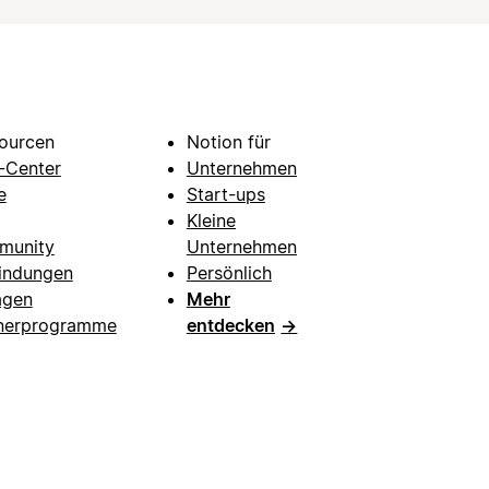
ourcen
Notion für
e-Center
Unternehmen
e
Start-ups
Kleine
munity
Unternehmen
indungen
Persönlich
agen
Mehr
nerprogramme
entdecken
→