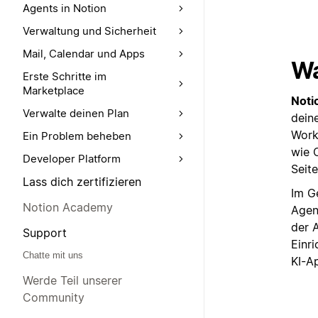
Agents in Notion
Verwaltung und Sicherheit
Mail, Calendar und Apps
Wa
Erste Schritte im
Marketplace
Noti
Verwalte deinen Plan
deine
Work
Ein Problem beheben
wie 
Developer Platform
Seite
Lass dich zertifizieren
Im G
Notion Academy
Agen
der 
Support
Einri
Chatte mit uns
KI-A
Werde Teil unserer
Community