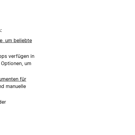
:
e, um beliebte
pps verfügen in
e Optionen, um
menten für
d manuelle
der