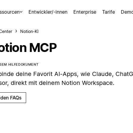
ssourcen
Entwickler/-innen
Enterprise
Tarife
Demo
-Center
Notion-KI
otion MCP
ESEM HILFEDOKUMENT
binde deine Favorit AI-Apps, wie Claude, Chat
sor, direkt mit deinem Notion Workspace.
 den FAQs