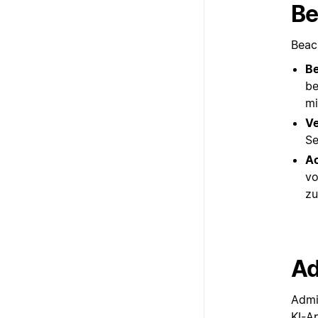
Be
Beac
Be
be
mi
Ve
Se
Ac
vo
zu
Ad
Admi
KI-A