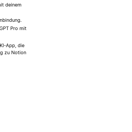
it deinem
inbindung.
tGPT Pro mit
KI-App, die
ng zu Notion