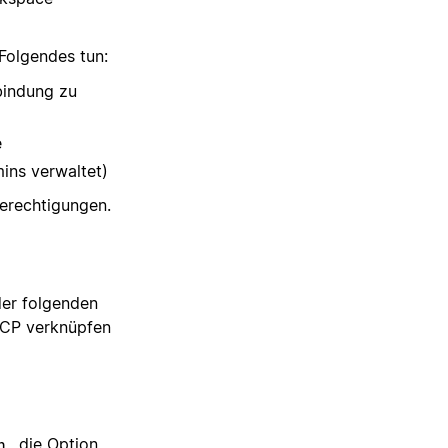
Folgendes tun:
bindung zu
e
ins verwaltet)
erechtigungen.
der folgenden
 MCP verknüpfen
, die Option
n