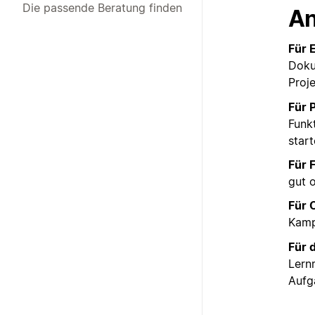
Die passende Beratung finden
An
Für 
Doku
Proje
Für 
Funk
start
Für 
gut 
Für 
Kamp
Für 
Lern
Aufg