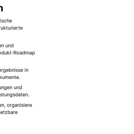
n
ische
ukturierte
en und
Produkt-Roadmap
ergebnisse in
kumente.
rungen und
stungsdaten.
ten, organisiere
setzbare