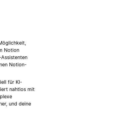
Möglichkeit,
em Notion
-Assistenten
inen Notion-
ll für KI-
iert nahtlos mit
mplexe
her, und deine