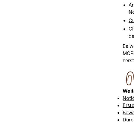
An
No
Cu
Ch
de
Es w
MCP 
herst
Weit
Noti
Erst
Bewä
Durc