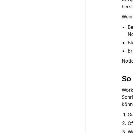
hers
Wenn
Be
No
Bl
Er
Noti
So 
Work
Schr
könn
G
Öf
Wä