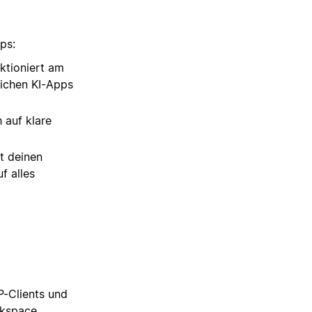
ps:
ktioniert am
lichen KI-Apps
h auf klare
t deinen
f alles
P-Clients und
rkspace