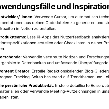
wendungsfälle und Inspiratio
Entwickler/-innen
: Verwende Cursor, um automatisch techn
mentationen aus deinen Codedateien zu generieren und str
ktseiten in Notion zu erstellen.
Produktteams
: Lass KI-Apps das Nutzerfeedback analysier
tionsspezifikationen erstellen oder Checklisten in deiner 
en.
Forschende
: Verwandle verstreute Notizen und Forschungs
organisierte Datenbanken und umfassende Überprüfungsdo
Content Creator
: Erstelle Redaktionskalender, Blog-Gliede
agnen-Tracking-Seiten basierend auf Trendthemen und Lei
die persönliche Produktivität
: Erstelle detaillierte Reiserou
materialien oder verwandle Meeting-Aufzeichnungen in um
abenlisten.