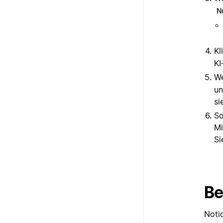
N
Kl
KI
We
un
si
So
Mi
Si
Be
Noti