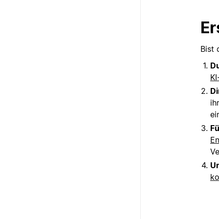
Er
Bist 
Du
KI
Di
ih
ei
Fü
En
Ve
Un
ko