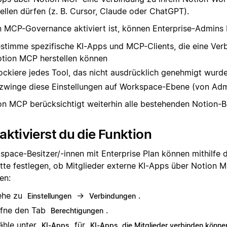
tellen dürfen (z. B. Cursor, Claude oder ChatGPT).
 MCP-Governance aktiviert ist, können Enterprise-Admins 
stimme spezifische KI-Apps und MCP-Clients, die eine Ver
tion MCP herstellen können
ockiere jedes Tool, das nicht ausdrücklich genehmigt wurd
zwinge diese Einstellungen auf Workspace-Ebene (von Adm
on MCP berücksichtigt weiterhin alle bestehenden Notion-B
aktivierst du die Funktion
space-Besitzer/-innen mit Enterprise Plan können mithilfe 
itte festlegen, ob Mitglieder externe KI-Apps über Notion
en:
ehe zu
→
.
Einstellungen
Verbindungen
fne den Tab
.
Berechtigungen
hle unter
für
KI-Apps
KI-Apps, die Mitglieder verbinden könne