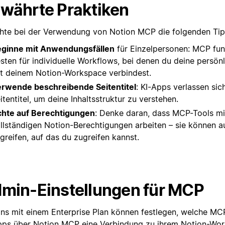
währte Praktiken
hte bei der Verwendung von Notion MCP die folgenden Tip
ginne mit Anwendungsfällen
für Einzelpersonen: MCP fun
sten für individuelle Workflows, bei denen du deine persön
t deinem Notion-Workspace verbindest.
rwende beschreibende Seitentitel
: KI-Apps verlassen sic
itentitel, um deine Inhaltsstruktur zu verstehen.
hte auf Berechtigungen
: Denke daran, dass MCP-Tools mi
llständigen Notion-Berechtigungen arbeiten – sie können au
greifen, auf das du zugreifen kannst.
min-Einstellungen für MCP
ns mit einem Enterprise Plan können festlegen, welche MC
pps über Notion MCP eine Verbindung zu ihrem Notion-Wo