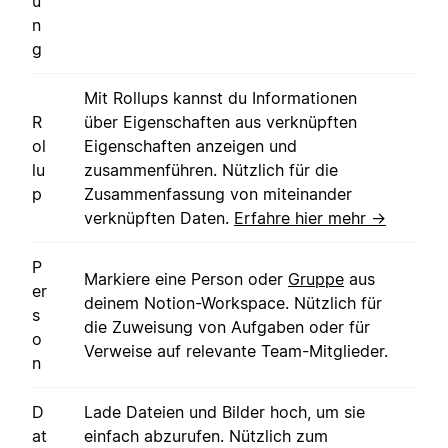
u
n
g
Mit Rollups kannst du Informationen
R
über Eigenschaften aus verknüpften
ol
Eigenschaften anzeigen und
lu
zusammenführen. Nützlich für die
p
Zusammenfassung von miteinander
verknüpften Daten.
Erfahre hier mehr →
P
Markiere eine Person oder
Gruppe
aus
er
deinem Notion-Workspace. Nützlich für
s
die Zuweisung von Aufgaben oder für
o
Verweise auf relevante Team-Mitglieder.
n
D
Lade Dateien und Bilder hoch, um sie
at
einfach abzurufen. Nützlich zum