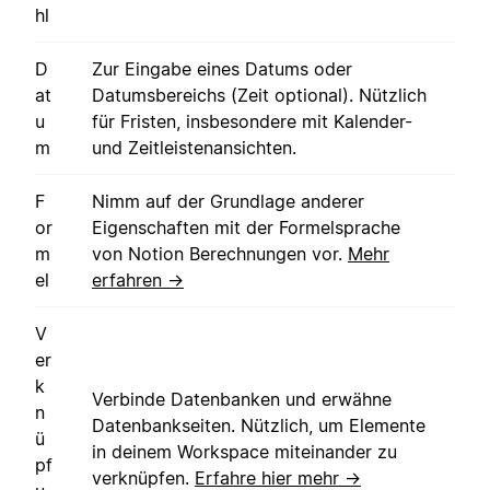
hl
D
Zur Eingabe eines Datums oder
at
Datumsbereichs (Zeit optional). Nützlich
u
für Fristen, insbesondere mit Kalender-
m
und Zeitleistenansichten.
F
Nimm auf der Grundlage anderer
or
Eigenschaften mit der Formelsprache
m
von Notion Berechnungen vor.
Mehr
el
erfahren →
V
er
k
Verbinde Datenbanken und erwähne
n
Datenbankseiten. Nützlich, um Elemente
ü
in deinem Workspace miteinander zu
pf
verknüpfen.
Erfahre hier mehr →