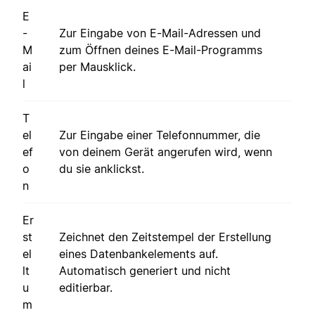
E
-
Zur Eingabe von E-Mail-Adressen und
M
zum Öffnen deines E-Mail-Programms
ai
per Mausklick.
l
T
el
Zur Eingabe einer Telefonnummer, die
ef
von deinem Gerät angerufen wird, wenn
o
du sie anklickst.
n
Er
st
Zeichnet den Zeitstempel der Erstellung
el
eines Datenbankelements auf.
lt
Automatisch generiert und nicht
u
editierbar.
m