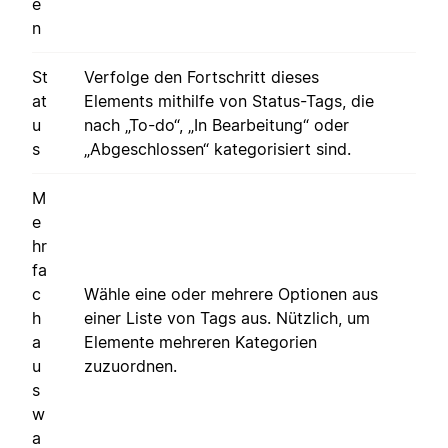
e
n
St
Verfolge den Fortschritt dieses
at
Elements mithilfe von Status-Tags, die
u
nach „To-do“, „In Bearbeitung“ oder
s
„Abgeschlossen“ kategorisiert sind.
M
e
hr
fa
c
Wähle eine oder mehrere Optionen aus
h
einer Liste von Tags aus. Nützlich, um
a
Elemente mehreren Kategorien
u
zuzuordnen.
s
w
a