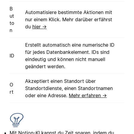
B
Automatisiere bestimmte Aktionen mit
ut
nur einem Klick. Mehr darüber erfährst
to
du
hier →
n
Erstellt automatisch eine numerische ID
für jedes Datenbankelement. IDs sind
ID
eindeutig und können nicht manuell
geändert werden.
Akzeptiert einen Standort über
O
Standortdienste, einen Standortnamen
rt
oder eine Adresse.
Mehr erfahren →
Mit Notion-KI kannst du Zeit sparen, indem du