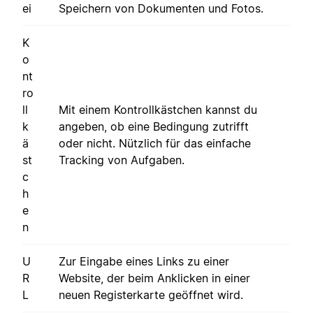
ei
Speichern von Dokumenten und Fotos.
K
o
nt
ro
ll
Mit einem Kontrollkästchen kannst du
k
angeben, ob eine Bedingung zutrifft
ä
oder nicht. Nützlich für das einfache
st
Tracking von Aufgaben.
c
h
e
n
U
Zur Eingabe eines Links zu einer
R
Website, der beim Anklicken in einer
L
neuen Registerkarte geöffnet wird.