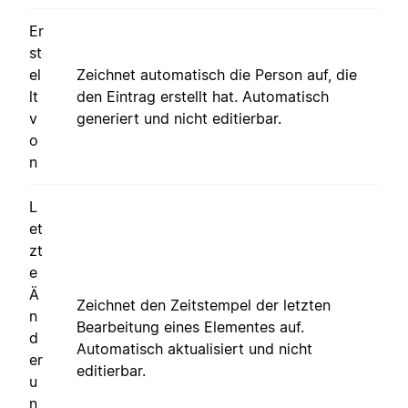
Er
st
el
Zeichnet automatisch die Person auf, die
lt
den Eintrag erstellt hat. Automatisch
v
generiert und nicht editierbar.
o
n
L
et
zt
e
Ä
Zeichnet den Zeitstempel der letzten
n
Bearbeitung eines Elementes auf.
d
Automatisch aktualisiert und nicht
er
editierbar.
u
n