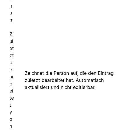
g
u
m
Z
ul
et
zt
b
e
Zeichnet die Person auf, die den Eintrag
ar
zuletzt bearbeitet hat. Automatisch
b
aktualisiert und nicht editierbar.
ei
te
t
v
o
n