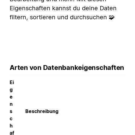
Eigenschaften kannst du deine Daten
filtern, sortieren und durchsuchen 🧩
Arten von Datenbankeigenschaften
Ei
g
e
n
s
Beschreibung
c
h
af