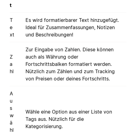
t
T
Es wird formatierbarer Text hinzugefügt.
e
Ideal für Zusammenfassungen, Notizen
xt
und Beschreibungen!
Zur Eingabe von Zahlen. Diese können
Z
auch als Währung oder
a
Fortschrittsbalken formatiert werden.
hl
Nützlich zum Zählen und zum Tracking
von Preisen oder deines Fortschritts.
A
u
s
Wähle eine Option aus einer Liste von
w
Tags aus. Nützlich für die
ä
Kategorisierung.
hl