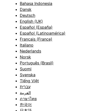
Bahasa Indonesia
Dansk
Deutsch
English (UK)
Español (España)
Español (Latinoamérica)
Français (France)
Italiano
Nederlands
Norsk
Português (Brasil)
Suomi
Svenska
Tiếng Việt
עברית
العربية
ภาษาไทย
한국어
日本語