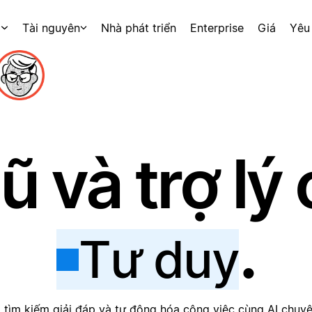
p
Tài nguyên
Nhà phát triển
Enterprise
Giá
Yêu
ũ và trợ l
.
Tư duy
tìm kiếm giải đáp và tự động hóa công việc cùng AI chuyê