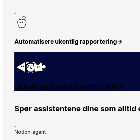
Automatisere ukentlig rapportering
→
Lage din egen skreddersydde agent
→
Spør assistentene dine som alltid e
Notion-agent