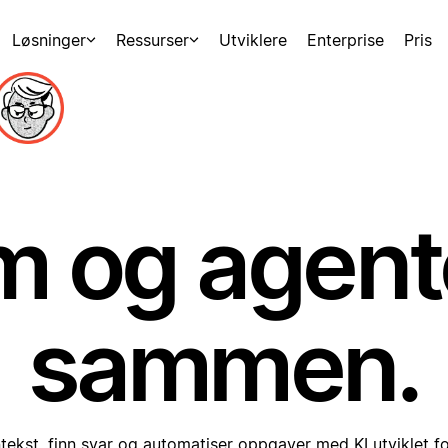
Løsninger
Ressurser
Utviklere
Enterprise
Pris
m og agen
sammen.
tekst, finn svar og automatiser oppgaver med KI utviklet fo