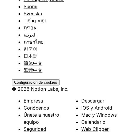
Suomi
Svenska
Tiếng Việt
עברית
العربية
ภาษาไทย
한국어
日本語
简体中文
繁體中文
Configuración de cookies
© 2026 Notion Labs, Inc.
Empresa
Descargar
Conócenos
iOS y Android
Únete a nuestro
Mac y Windows
equipo
Calendario
Seguridad
Web Clipper