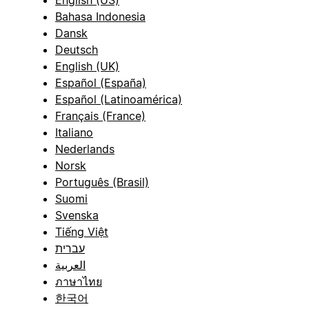
English (US)
Bahasa Indonesia
Dansk
Deutsch
English (UK)
Español (España)
Español (Latinoamérica)
Français (France)
Italiano
Nederlands
Norsk
Português (Brasil)
Suomi
Svenska
Tiếng Việt
עברית
العربية
ภาษาไทย
한국어