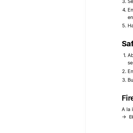
Se
En
en
Ha
Saf
Ab
se
En
Bu
Fir
A la
→
El