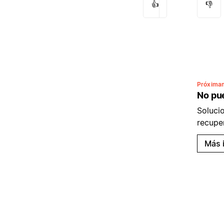
👍
👎
Próxima
No pue
Soluci
recupe
Más 