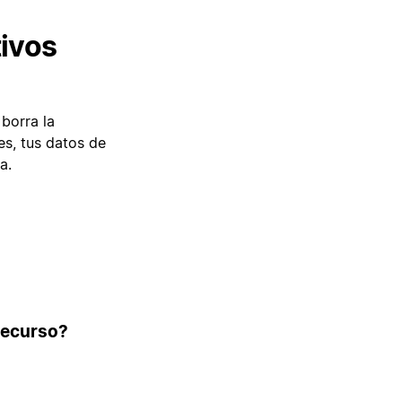
tivos
borra la
es, tus datos de
a.
 recurso?