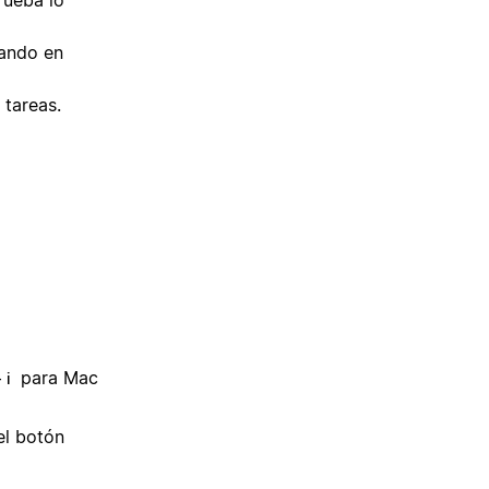
tando en
 tareas.
para Mac
 i
el botón