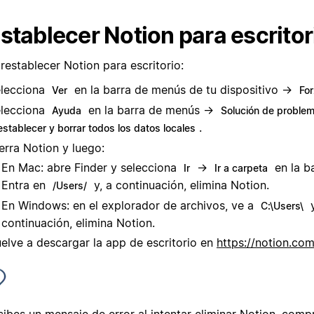
stablecer Notion para escritor
restablecer Notion para escritorio:
lecciona
en la barra de menús de tu dispositivo →
Ver
For
lecciona
en la barra de menús →
Ayuda
Solución de proble
.
establecer y borrar todos los datos locales
erra Notion y luego:
En Mac: abre Finder y selecciona
→
en la b
Ir
Ir a carpeta
Entra en
y, a continuación, elimina Notion.
/Users/
En Windows: en el explorador de archivos, ve a
y
C:\Users\
continuación, elimina Notion.
elve a descargar la app de escritorio en
https://notion.c
cibes un mensaje de error al intentar eliminar Notion, comp