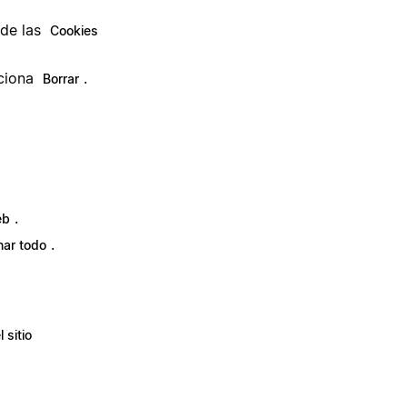
de las
Cookies
cciona
.
Borrar
.
eb
.
nar todo
 sitio