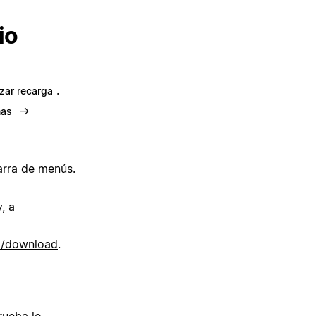
io
.
zar recarga
→
mas
arra de menús.
, a
om/download
.
rueba lo