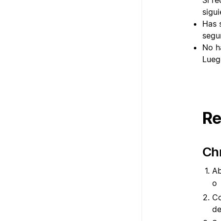
sigui
Has 
segu
No h
Luego
Re
Ch
Ab
o
Co
de