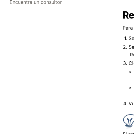
Encuentra un consultor
Re
Para 
Se
Se
R
Ci
Vu
Si re