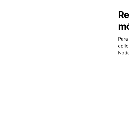
Re
mó
Para
aplic
Noti