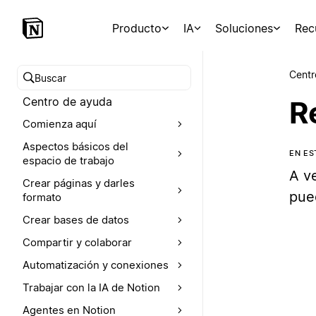
Producto
IA
Soluciones
Rec
Centr
Buscar en el Centro de ayuda
Centro de ayuda
R
Comienza aquí
Aspectos básicos del
EN ES
espacio de trabajo
A v
Crear páginas y darles
pue
formato
Crear bases de datos
Compartir y colaborar
Automatización y conexiones
Trabajar con la IA de Notion
Agentes en Notion