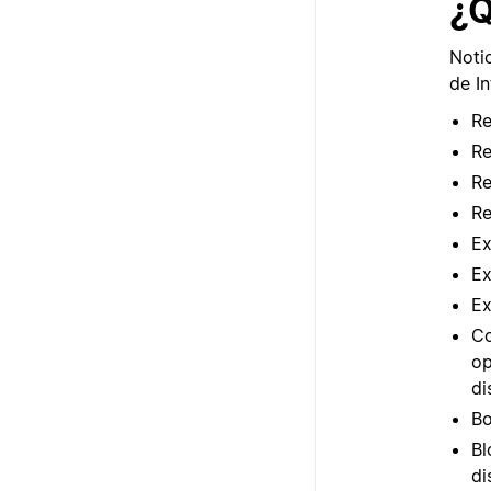
¿Q
Noti
de In
Re
Re
Re
Re
Ex
Ex
Ex
Co
op
di
Bo
Bl
di