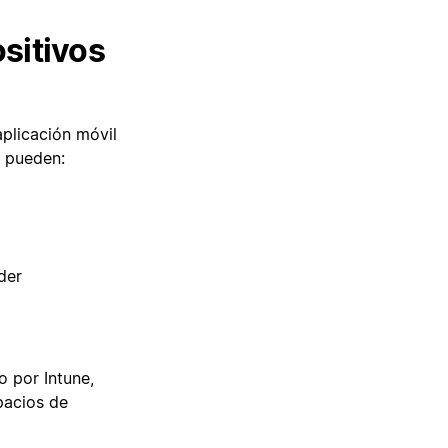
sitivos
aplicación móvil
s pueden:
der
o por Intune,
pacios de