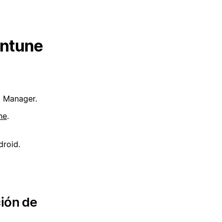
Intune
t Manager.
ne
.
droid.
ción de