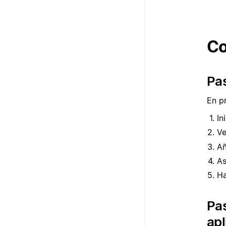
Co
Pas
En p
In
V
Añ
As
Ha
Pas
apl