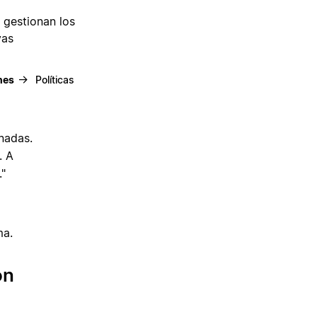
 gestionan los
vas
→
nes
Políticas
onadas.
. A
."
ma.
on