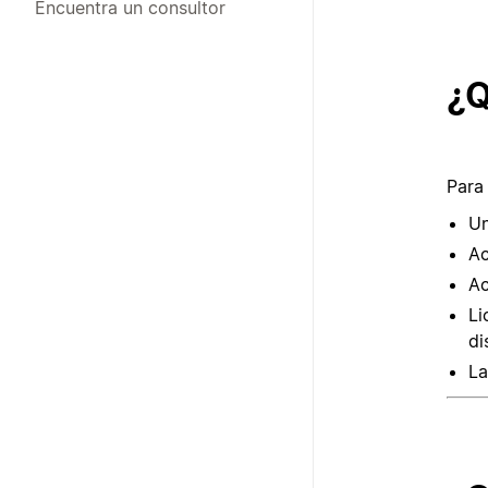
Encuentra un consultor
¿Q
Para
Un
Ac
Ac
Li
di
La