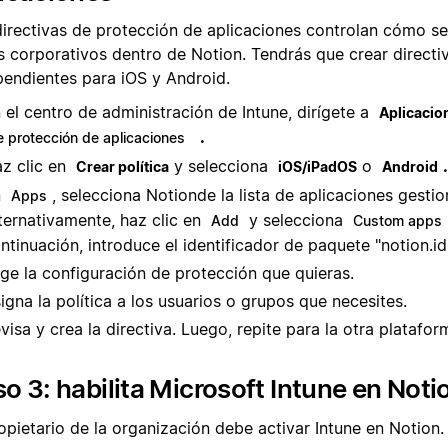
directivas de protección de aplicaciones controlan cómo se
s corporativos dentro de Notion. Tendrás que crear directi
pendientes para iOS y Android.
 el centro de administración de Intune, dirígete a
Aplicacio
.
e protección de aplicaciones
z clic en
y selecciona
o
.
Crear política
iOS/iPadOS
Android
n
, selecciona Notion
de la lista de aplicaciones gesti
Apps
ternativamente, haz clic en
y selecciona
Add
Custom apps
ntinuación, introduce el identificador de paquete "notion.id
ige la configuración de protección que quieras.
igna la política a los usuarios o grupos que necesites.
visa y crea la directiva. Luego, repite para la otra platafor
o 3: habilita Microsoft Intune en Noti
opietario de la organización debe activar Intune en Notion.