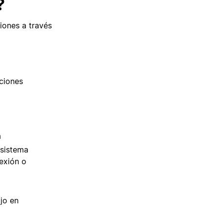
?
iones a través
aciones
a
 sistema
nexión o
ajo en