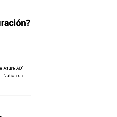
uración?
te Azure AD)
ar Notion en