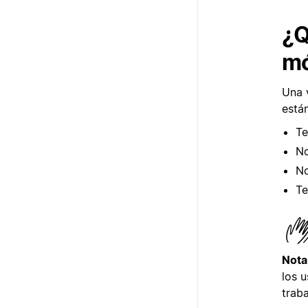
¿Q
mó
Una v
está
Te
No
No
Te
Nota
los u
traba