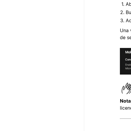
Ab
Bu
Ac
Una 
de s
Nota
licen