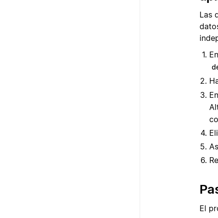
Las 
dato
inde
En
d
Ha
E
Al
co
El
As
Re
Pas
El pr