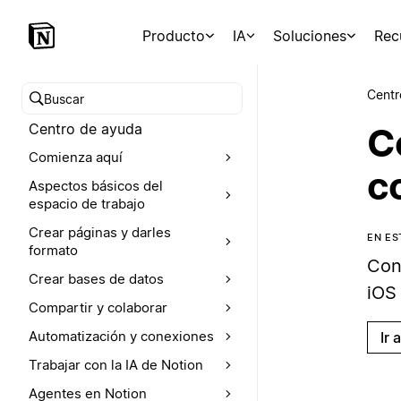
Producto
IA
Soluciones
Rec
Centr
Buscar en el Centro de ayuda
Centro de ayuda
C
Comienza aquí
c
Aspectos básicos del
espacio de trabajo
Crear páginas y darles
EN ES
formato
Con
Crear bases de datos
iOS
Compartir y colaborar
Automatización y conexiones
Ir 
Trabajar con la IA de Notion
Agentes en Notion