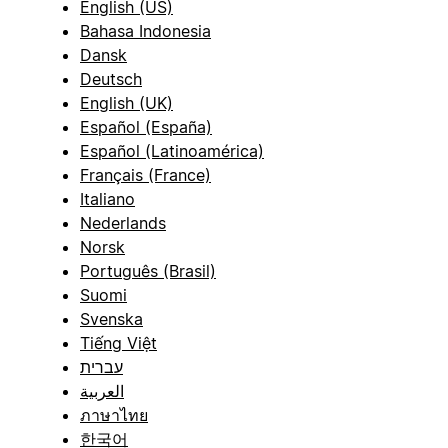
English (US)
Bahasa Indonesia
Dansk
Deutsch
English (UK)
Español (España)
Español (Latinoamérica)
Français (France)
Italiano
Nederlands
Norsk
Português (Brasil)
Suomi
Svenska
Tiếng Việt
עברית
العربية
ภาษาไทย
한국어