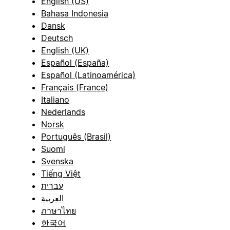
English (US)
Bahasa Indonesia
Dansk
Deutsch
English (UK)
Español (España)
Español (Latinoamérica)
Français (France)
Italiano
Nederlands
Norsk
Português (Brasil)
Suomi
Svenska
Tiếng Việt
עברית
العربية
ภาษาไทย
한국어