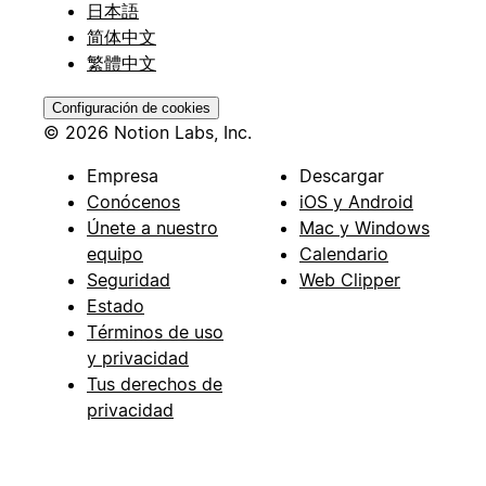
日本語
简体中文
繁體中文
Configuración de cookies
© 2026 Notion Labs, Inc.
Empresa
Descargar
Conócenos
iOS y Android
Únete a nuestro
Mac y Windows
equipo
Calendario
Seguridad
Web Clipper
Estado
Términos de uso
y privacidad
Tus derechos de
privacidad