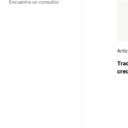
Encuentra un consultor
Artí
Trac
cre