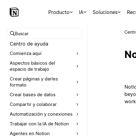
Producto
IA
Soluciones
Rec
Centr
Buscar en el Centro de ayuda
Centro de ayuda
No
Comienza aquí
Aspectos básicos del
espacio de trabajo
Crear páginas y darles
formato
Noti
beyo
Crear bases de datos
work
Compartir y colaborar
Automatización y conexiones
Trabajar con la IA de Notion
Agentes en Notion