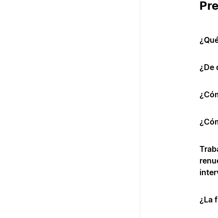
Pre
¿Qué
¿De 
¿Cóm
¿Cóm
Trab
renu
inte
¿La 