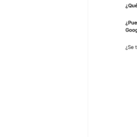
¿Qué
¿Pue
Goog
¿Se 