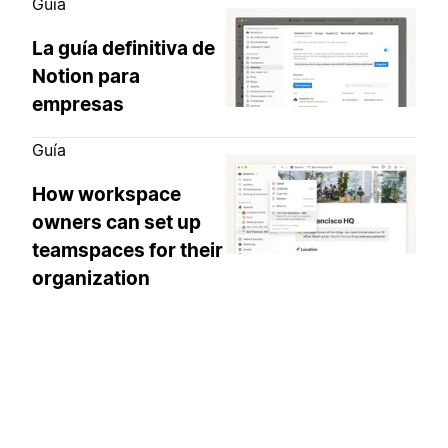
Guía
La guía definitiva de
Notion para
empresas
Guía
How workspace
owners can set up
teamspaces for their
organization