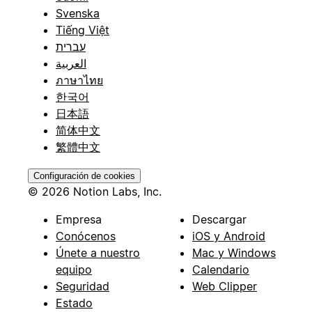
Svenska
Tiếng Việt
עברית
العربية
ภาษาไทย
한국어
日本語
简体中文
繁體中文
Configuración de cookies
© 2026 Notion Labs, Inc.
Empresa
Descargar
Conócenos
iOS y Android
Únete a nuestro
Mac y Windows
equipo
Calendario
Seguridad
Web Clipper
Estado