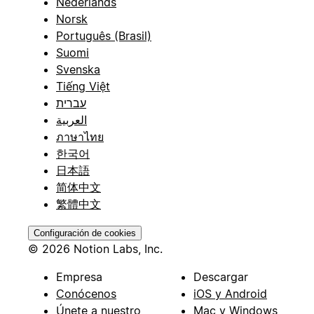
Nederlands
Norsk
Português (Brasil)
Suomi
Svenska
Tiếng Việt
עברית
العربية
ภาษาไทย
한국어
日本語
简体中文
繁體中文
Configuración de cookies
© 2026 Notion Labs, Inc.
Empresa
Descargar
Conócenos
iOS y Android
Únete a nuestro
Mac y Windows