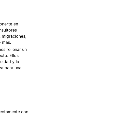
ponerte en
nsultores
, migraciones,
o más.
es rellenar un
cto. Ellos
eidad y la
rva para una
irectamente con