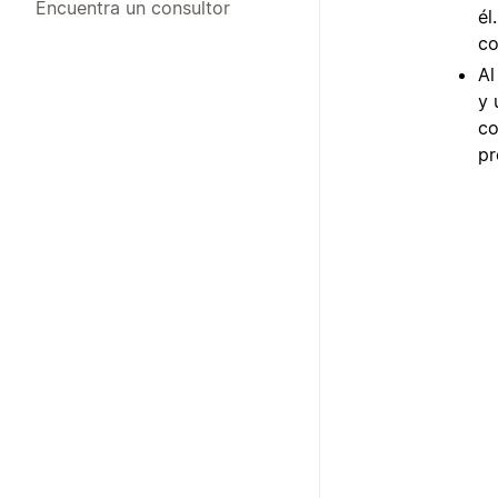
Encuentra un consultor
él
co
Al
y 
co
pr