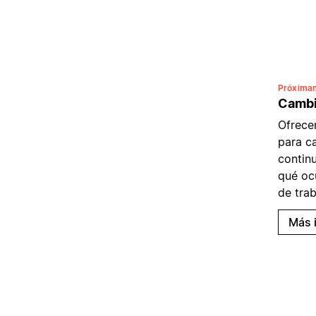
Próxima
Cambi
Ofrece
para c
contin
qué ocu
de trab
Más 