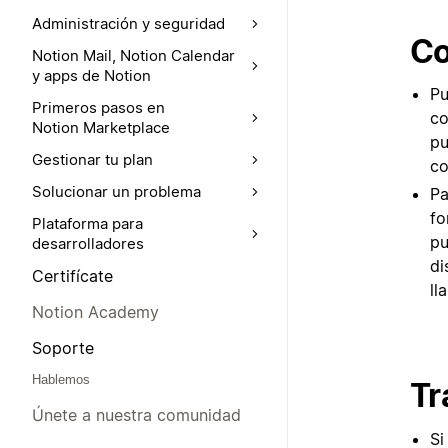
Administración y seguridad
Co
Notion Mail, Notion Calendar
y apps de Notion
Pu
Primeros pasos en
co
Notion Marketplace
pu
Gestionar tu plan
co
Solucionar un problema
Pa
fo
Plataforma para
pu
desarrolladores
di
Certifícate
ll
Notion Academy
Soporte
Hablemos
Tr
Únete a nuestra comunidad
Si