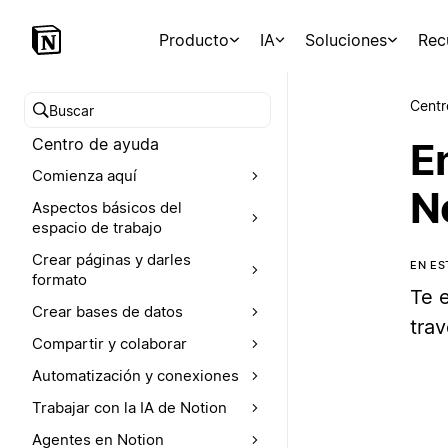
Producto
IA
Soluciones
Rec
Centr
Buscar en el Centro de ayuda
Centro de ayuda
E
Comienza aquí
N
Aspectos básicos del
espacio de trabajo
Crear páginas y darles
EN ES
formato
Te 
Crear bases de datos
trav
Compartir y colaborar
Automatización y conexiones
Trabajar con la IA de Notion
Agentes en Notion