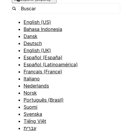
English (US)
Bahasa Indonesia
Dansk
Deutsch
English (UK)
Español (España)
Español (Latinoamérica)
Français (France)
Italiano
Nederlands
Norsk
Português (Brasil)
Suomi
Svenska
Tiếng Việt
עברית