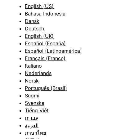
English (US)
Bahasa Indonesia
Dansk
Deutsch
English (UK)
Español (España)
Español (Latinoamérica)
Français (France)
Italiano
Nederlands
Norsk
Português (Brasil)
Suomi
Svenska
Tiếng Việt
עברית
العربية
ภาษาไทย