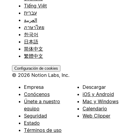
Tiếng Việt
עברית
العربية
ภาษาไทย
한국어
日本語
简体中文
繁體中文
Configuración de cookies
© 2026 Notion Labs, Inc.
Empresa
Descargar
Conócenos
iOS y Android
Únete a nuestro
Mac y Windows
equipo
Calendario
Seguridad
Web Clipper
Estado
Términos de uso