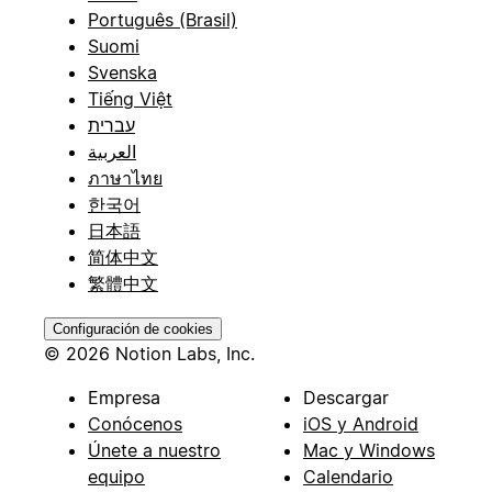
Português (Brasil)
Suomi
Svenska
Tiếng Việt
עברית
العربية
ภาษาไทย
한국어
日本語
简体中文
繁體中文
Configuración de cookies
© 2026 Notion Labs, Inc.
Empresa
Descargar
Conócenos
iOS y Android
Únete a nuestro
Mac y Windows
equipo
Calendario