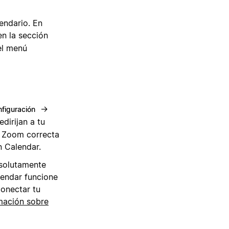
endario. En
en la sección
el menú
→
figuración
edirijan a tu
e Zoom correcta
 Calendar.
solutamente
lendar funcione
conectar tu
mación sobre