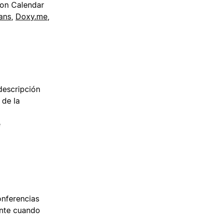
ion Calendar
ans
,
Doxy.me
,
descripción
 de la
e
onferencias
ante cuando