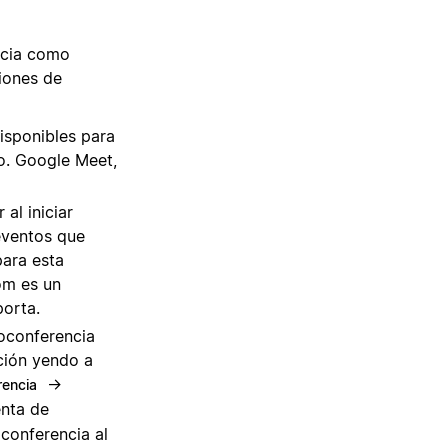
ncia como
iones de
isponibles para
o. Google Meet,
al iniciar
eventos que
para esta
om es un
orta.
oconferencia
ción yendo a
→
rencia
enta de
conferencia al