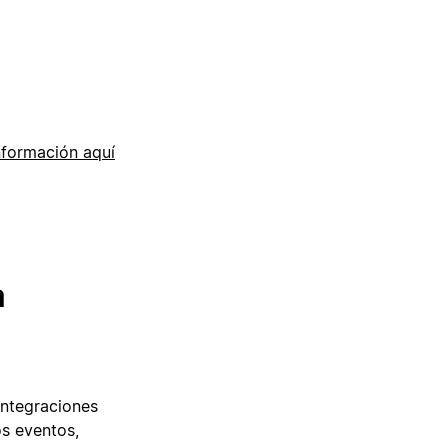
nformación aquí
a
integraciones
os eventos,