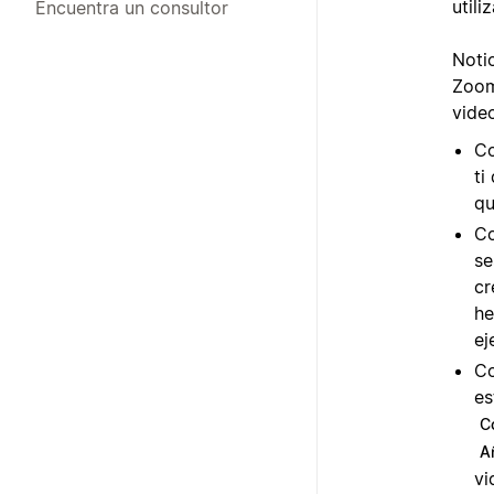
utili
Encuentra un consultor
Noti
Zoom
vide
Co
ti
qu
Co
se
cr
he
ej
Co
es
C
A
vi