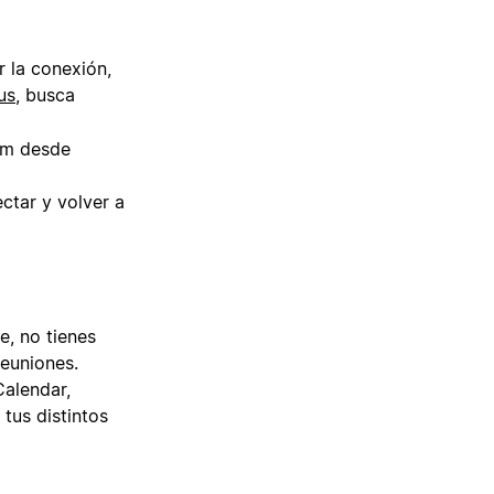
r la conexión,
us
, busca
oom desde
ctar y volver a
, no tienes
euniones.
alendar,
tus distintos