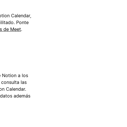
tion Calendar,
litado. Ponte
as de Meet
.
 Notion a los
 consulta las
on Calendar.
e datos además