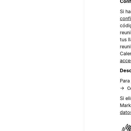
Conf
Si ha
conf
códi
reun
tus 
reuni
Cale
acce
Desc
Para
→
C
Si e
Mark
dato