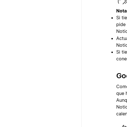
Nota
Si t
pide
Noti
Actu
Noti
Si t
cone
Go
Como
que 
Aunq
Noti
cale