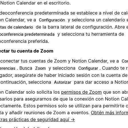
Notion Calendar en el escritorio.
ideoconferencia predeterminada se establece a nivel de cal
on Calendar, ve a
y selecciona un calendario 
Configuración
de la barra lateral de configuración. Abre 
tas de calendario
y selecciona tu herramienta de
oconferencia predeterminada
oconferencia preferida.
ctar tu cuenta de Zoom
 conectar tus cuentas de Zoom y Notion Calendar, ve a
Con
. Busca
y selecciona
. Cuando te r
erencias
Zoom
Configurar
gador, asegúrate de haber iniciado sesión con la cuenta d
 continuación, selecciona
para dar acceso a Notion
Autorizar
on Calendar solo solicita los
permisos de Zoom
que son ab
sarios para asegurarnos de que la conexión con Notion Ca
ectamente. Estos permisos solo se utilizan para permitirte 
ta y añadir reuniones de Zoom a eventos.
Obtén más infor
tras prácticas de seguridad aquí →