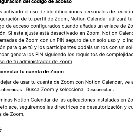
iguración del código de acceso
s activado el uso de identificaciones personales de reunión
iguración de tu perfil de Zoom
, Notion Calendar utilizará t
go de acceso configurados cuando añadas un enlace de Z
ión. Si este ajuste está desactivado en Zoom, Notion Calen
llamadas de Zoom con un PIN seguro de un solo uso y lo incl
ón para que tú y los participantes podáis uniros con un sol
ndar genera los PIN siguiendo los requisitos de complejida
so de tu administrador de Zoom
.
onectar tu cuenta de Zoom
 dejar de usar tu cuenta de Zoom con Notion Calendar, ve
. Busca Zoom y selecciona
.
onferencias
Desconectar
liminas Notion Calendar de las aplicaciones instaladas en 
etplace, seguiremos las directrices de
desautorización y c
s
de Zoom.