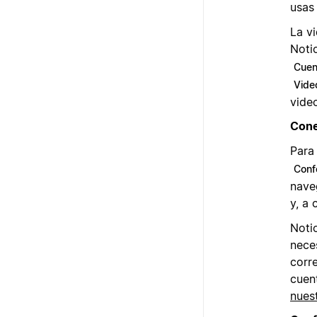
usas 
La v
Noti
Cuen
Vide
vide
Cone
Para
Conf
nave
y, a
Noti
nece
corr
cuen
nues