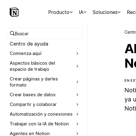
Producto
IA
Soluciones
Rec
Centr
Buscar en el Centro de ayuda
Centro de ayuda
A
Comienza aquí
N
Aspectos básicos del
espacio de trabajo
Crear páginas y darles
EN ES
formato
Not
Crear bases de datos
ya u
Compartir y colaborar
Not
Automatización y conexiones
Trabajar con la IA de Notion
Agentes en Notion