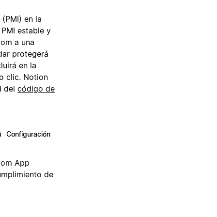
 (PMI) en la
u PMI estable y
oom a una
dar protegerá
uirá en la
o clic. Notion
d del
código de
 a
Configuración
Zoom App
umplimiento de