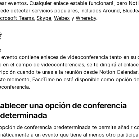
ear eventos. Cualquier enlace estable funcionará, pero Not
ede detectar servicios populares, incluidos
Around
,
BlueJe
crosoft Teams
,
Skype
,
Webex
y
Whereby
.
:
n evento contiene enlaces de videoconferencia tanto en su 
 en el campo de videoconferencias, se te dirigirá al enlace
ripción cuando te unas a la reunión desde Notion Calendar.
ste momento, FaceTime no está disponible como opción d
oconferencia.
ablecer una opción de conferencia
edeterminada
opción de conferencia predeterminada te permite añadir c
máticamente a un evento que tiene al menos otro particip