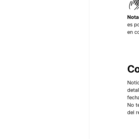
Nota
es p
en c
Co
Noti
detal
fech
No t
del 