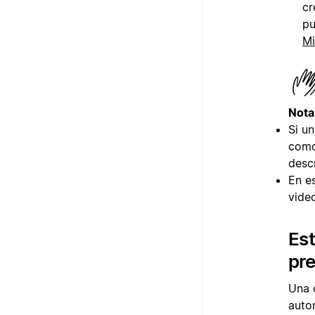
cr
pu
Mi
Nota
Si u
como
desc
En e
vide
Est
pr
Una 
auto