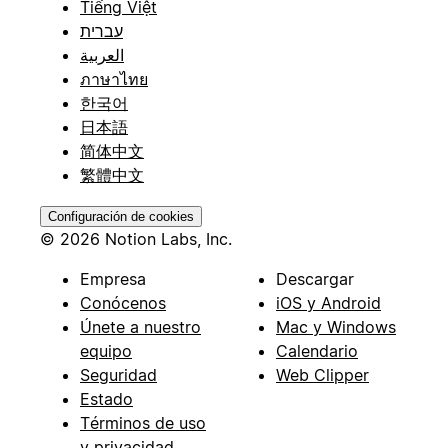
Tiếng Việt
עברית
العربية
ภาษาไทย
한국어
日本語
简体中文
繁體中文
Configuración de cookies
© 2026 Notion Labs, Inc.
Empresa
Descargar
Conócenos
iOS y Android
Únete a nuestro
Mac y Windows
equipo
Calendario
Seguridad
Web Clipper
Estado
Términos de uso
y privacidad