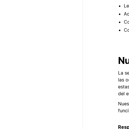
Le
Ac
Co
Co
Nu
La s
las 
esta
del e
Nues
func
Resp