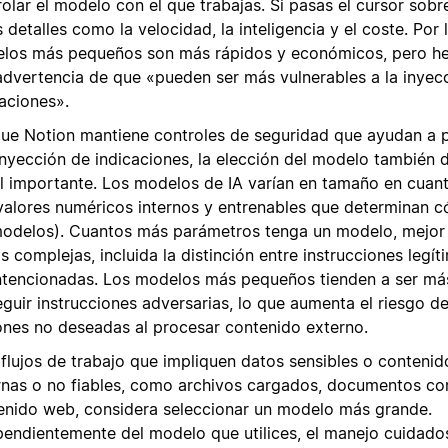
olar el modelo con el que trabajas. Si pasas el cursor sobr
 detalles como la velocidad, la inteligencia y el coste. Por 
los más pequeños son más rápidos y económicos, pero h
advertencia de que «pueden ser más vulnerables a la inyec
caciones».
ue Notion mantiene controles de seguridad que ayudan a p
 inyección de indicaciones, la elección del modelo tambié
l importante. Los modelos de IA varían en tamaño en cuan
 valores numéricos internos y entrenables que determinan 
modelos). Cuantos más parámetros tenga un modelo, mejor 
s complejas, incluida la distinción entre instrucciones legít
ntencionadas. Los modelos más pequeños tienden a ser más
guir instrucciones adversarias, lo que aumenta el riesgo de
ones no deseadas al procesar contenido externo.
 flujos de trabajo que impliquen datos sensibles o contenid
rnas o no fiables, como archivos cargados, documentos c
enido web, considera seleccionar un modelo más grande.
pendientemente del modelo que utilices, el manejo cuidado