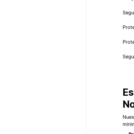
Segu
Prot
Prot
Segu
Es
No
Nuest
mini