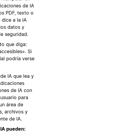
icaciones de IA
s PDF, texto o
dice a la IA
los datos y
de seguridad.
to que diga:
accesibles». Si
ial podría verse
 de IA que lea y
ndicaciones
ones de IA con
 usuario para
 un área de
s, archivos y
nte de IA.
 IA pueden: