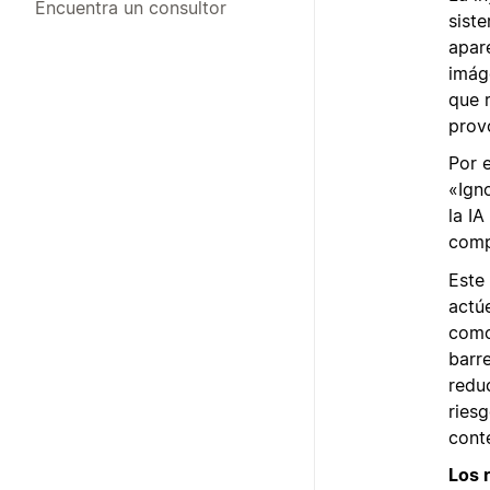
Encuentra un consultor
sist
apar
imág
que 
prov
Por 
«Ign
la IA
comp
Este 
actú
como
barr
redu
ries
cont
Los 