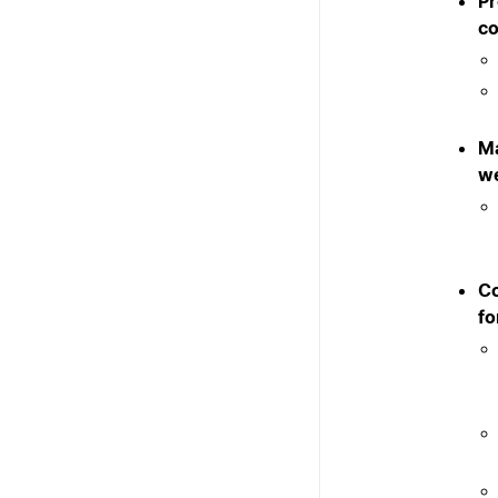
Pr
co
Ma
w
Co
f