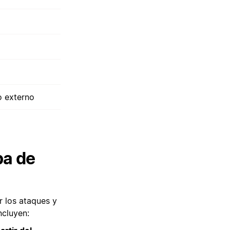
o externo
pa de
r los ataques y
ncluyen: