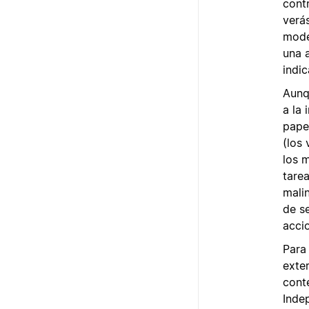
contr
verás
mode
una 
indi
Aunq
a la
pape
(los
los 
tarea
mali
de se
acci
Para
exte
cont
Inde