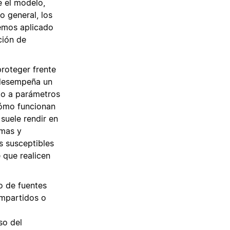
e el modelo,
lo general, los
emos aplicado
ción de
roteger frente
n desempeña un
to a parámetros
cómo funcionan
suele rendir en
imas y
 susceptibles
 que realicen
o de fuentes
ompartidos o
so del