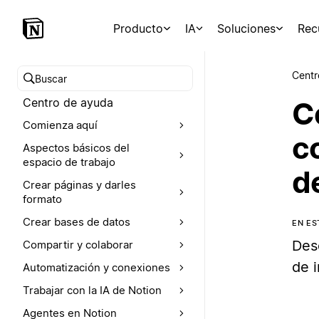
Producto
IA
Soluciones
Rec
Centr
Buscar en el Centro de ayuda
Centro de ayuda
C
Comienza aquí
c
Aspectos básicos del
espacio de trabajo
d
Crear páginas y darles
formato
Crear bases de datos
EN ES
Des
Compartir y colaborar
de 
Automatización y conexiones
Trabajar con la IA de Notion
Agentes en Notion