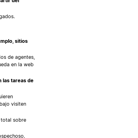
rtir del
gados.
mplo, sitios
ios de agentes,
queda en la web
 las tareas de
uieren
bajo visiten
 total sobre
sospechoso.