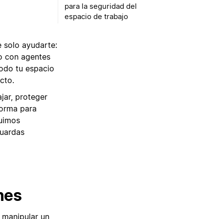
para la seguridad del
espacio de trabajo
e solo ayudarte:
io con agentes
todo tu espacio
cto.
jar, proteger
forma para
guimos
guardas
nes
 manipular un