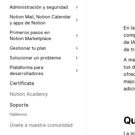
Administración y seguridad
Notion Mail, Notion Calendar
y apps de Notion
En l
Primeros pasos en
comp
Notion Marketplace
de I
Gestionar tu plan
de t
Solucionar un problema
A me
tus 
Plataforma para
desarrolladores
ofre
mejo
Certifícate
adici
Notion Academy
Soporte
Hablemos
Qu
Únete a nuestra comunidad
La i