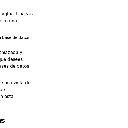
 página. Una vez
n en una
e base de datos
enlazada y
que desees.
ases de datos
e una vista de
ibe
on esta
as