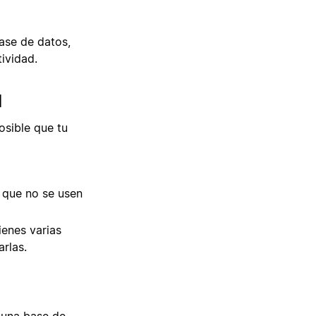
ase de datos,
ividad.
d
osible que tu
s que no se usen
ienes varias
rlas.