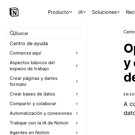
Producto
IA
Soluciones
Rec
Centr
Buscar en el Centro de ayuda
Centro de ayuda
O
Comienza aquí
y 
Aspectos básicos del
espacio de trabajo
d
Crear páginas y darles
formato
Crear bases de datos
EN ES
A c
Compartir y colaborar
dat
Automatización y conexiones
Trabajar con la IA de Notion
Agentes en Notion