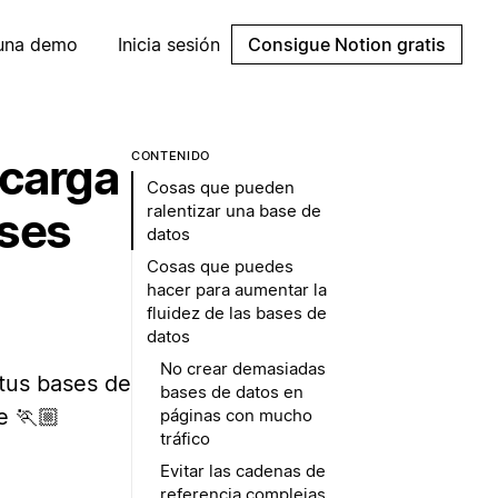
 una demo
Inicia sesión
Consigue Notion gratis
CONTENIDO
 carga
Cosas que pueden
ralentizar una base de
ases
datos
Cosas que puedes
hacer para aumentar la
fluidez de las bases de
datos
No crear demasiadas
tus bases de
bases de datos en
e 🏃🏼
páginas con mucho
tráfico
Evitar las cadenas de
referencia complejas