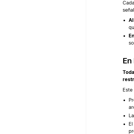
Cada
señal
Al
qu
En
so
En 
Toda
rest
Este 
Pr
ar
La
El
pr