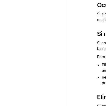
Ocu
Si a
ocult
Si 
Si ap
base
Para 
El
en
Re
pr
Eli