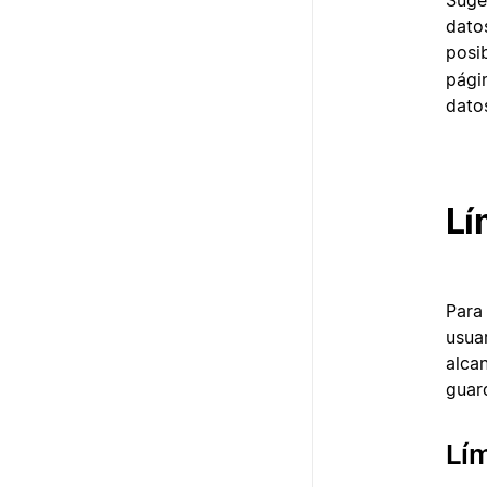
Suge
dato
posib
pági
dato
Lí
Para
usua
alca
guar
Lím