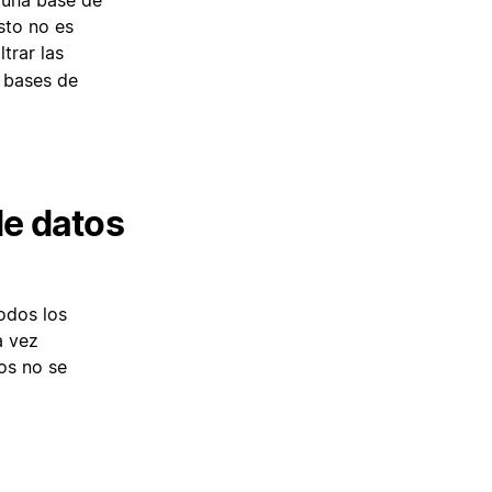
 una base de
sto no es
ltrar las
n bases de
de datos
odos los
a vez
os no se