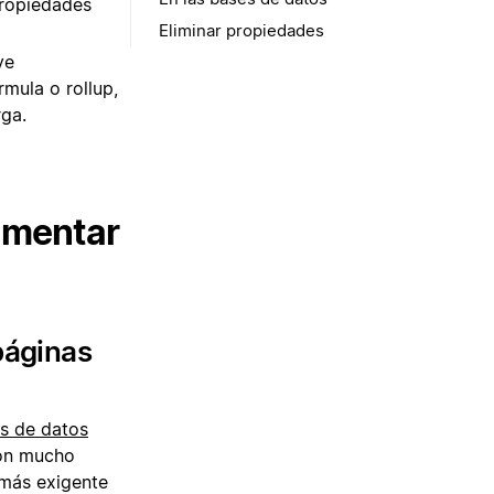
propiedades
Eliminar propiedades
ye
rmula o rollup,
rga.
umentar
páginas
s de datos
con mucho
 más exigente