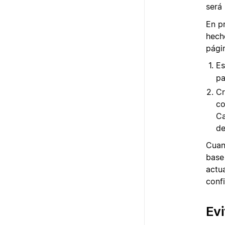
será 
En p
hech
pági
Es
pa
Cr
co
Ca
de
Cuan
base
actu
conf
Evi