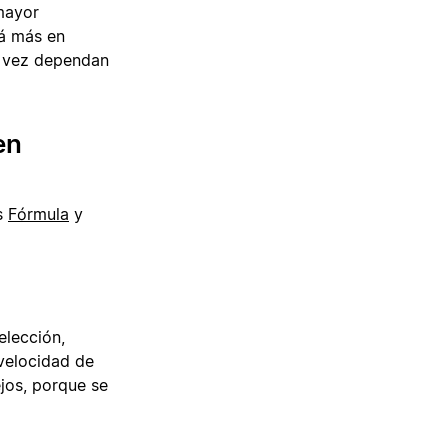
 mayor
rá más en
u vez dependan
en
s
Fórmula
y
elección,
velocidad de
ejos, porque se