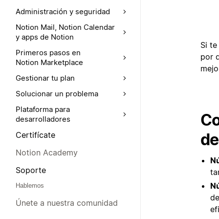
Administración y seguridad
Notion Mail, Notion Calendar
y apps de Notion
Si t
Primeros pasos en
por 
Notion Marketplace
mejo
Gestionar tu plan
Solucionar un problema
Plataforma para
Co
desarrolladores
de
Certifícate
Notion Academy
Nú
Soporte
ta
N
Hablemos
de
Únete a nuestra comunidad
ef