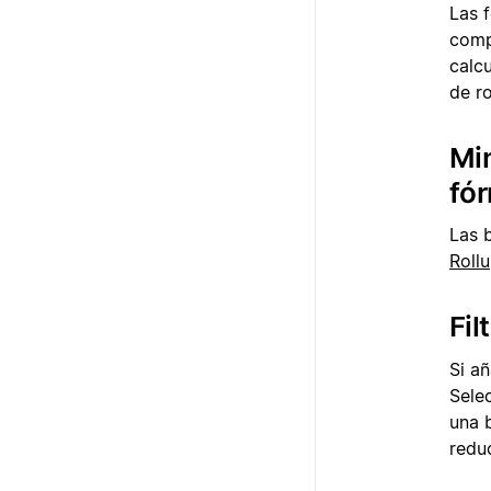
Las 
comp
calc
de ro
Min
fór
Las 
Roll
Fil
Si a
Sele
una b
redu