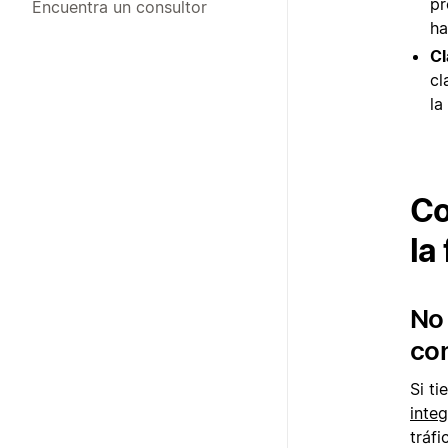
pr
Encuentra un consultor
ha
Cl
cl
la
Co
la
No 
co
Si t
inte
tráf