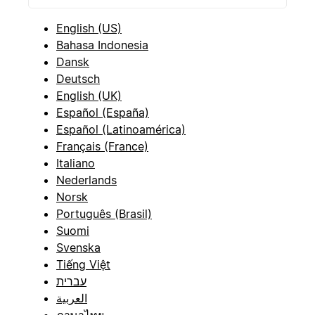
English (US)
Bahasa Indonesia
Dansk
Deutsch
English (UK)
Español (España)
Español (Latinoamérica)
Français (France)
Italiano
Nederlands
Norsk
Português (Brasil)
Suomi
Svenska
Tiếng Việt
עברית
العربية