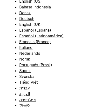
English (US)
Bahasa Indonesia
Dansk
Deutsch
English (UK)
Español (España)
Español (Latinoamérica)
Français (France)
Italiano
Nederlands
Norsk
Português (Brasil)
Suomi
Svenska
Tiếng Việt
עברית
العربية
ภาษาไทย
한국어