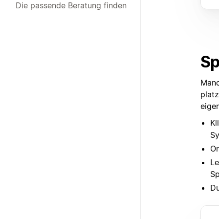
Die passende Beratung finden
Sp
Manc
plat
eige
Kl
Sy
Or
Le
Sp
Du