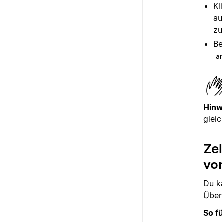
Kl
au
zu
Be
a
Hinw
gleic
Ze
vo
Du k
Übers
So f