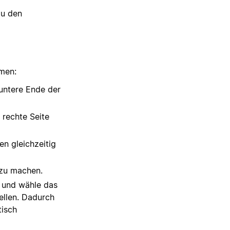
du den
men:
untere Ende der
rechte Seite
en gleichzeitig
 zu machen.
e und wähle das
ellen. Dadurch
tisch