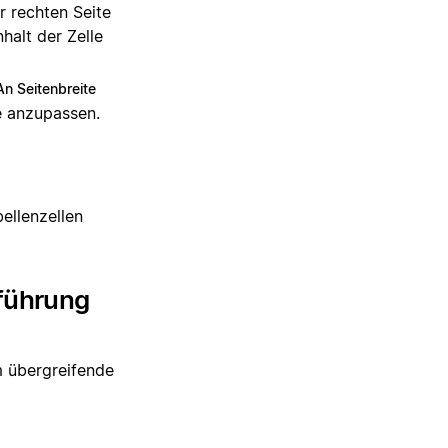
r rechten Seite
halt der Zelle
An Seitenbreite
te anzupassen.
bellenzellen
führung
m übergreifende