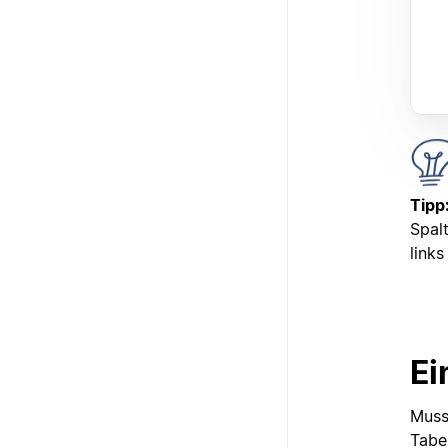
Tipp
Spal
link
Ei
Musst
Tabe