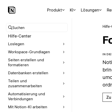
Produkt
KI
Lösungen
Re
Hilfe
Hilfe-Center durchsuchen
Hilfe-Center
F
Loslegen
Workspace-Grundlagen
IN DI
Seiten erstellen und
Noti
formatieren
bri
Datenbanken erstellen
umo
Teilen und
ord
zusammenarbeiten
Automatisierung und
Zu
Verbindungen
Mit Notion-KI arbeiten