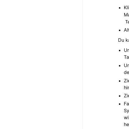
Kl
Ma
T
Al
Du k
Um
Ta
Um
de
Zi
hi
Zi
Fa
Sy
wi
he