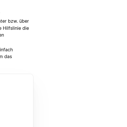
.
nter bzw. über
Hilfslinie die
en
infach
em das