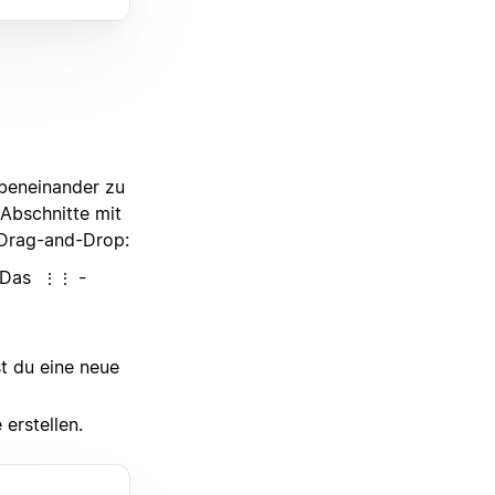
beneinander zu
 Abschnitte mit
 Drag-and-Drop:
 (Das
-
⋮⋮
t du eine neue
erstellen.