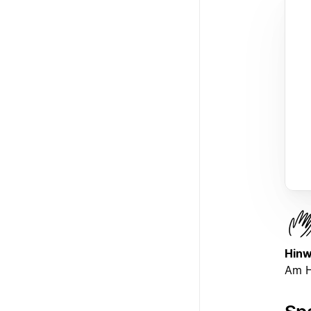
Hinw
Am Ha