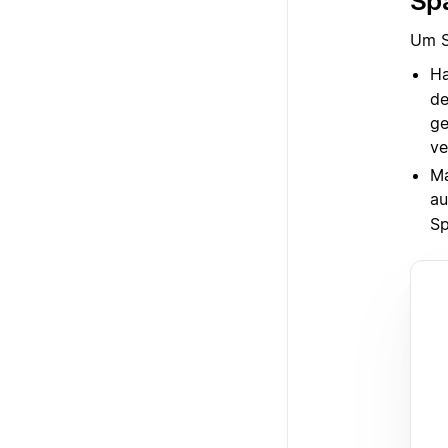
Spa
Um S
Ha
de
ge
ve
Ma
a
Sp