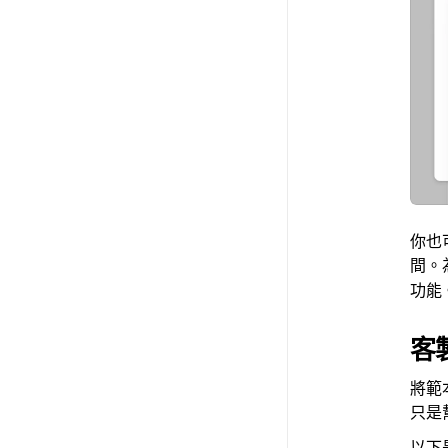
你也
間。
功能
客
將範
只是
以下