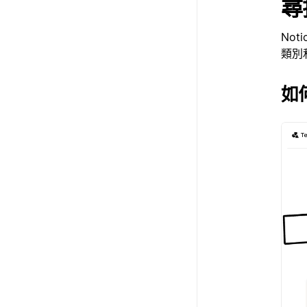
尋
No
類別
如