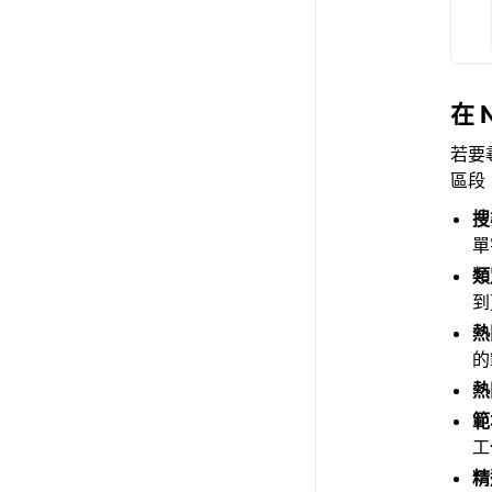
在 
若要
區段
搜
單
類
到
熱
的
熱
範
工
精