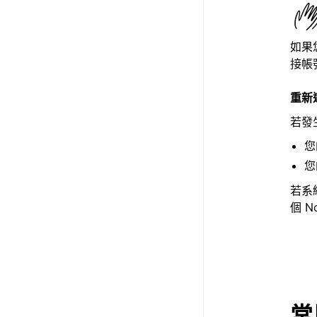
如果
接帳號
重新
若發
您
您
若系
個 N
常