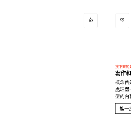
👍
👎
接下來的
寫作和
概念首
處理器
型的內
進一