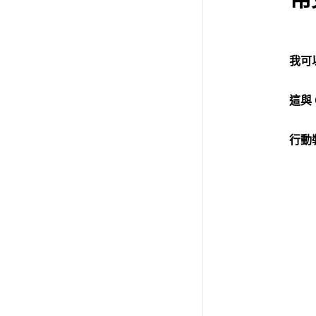
我可
這與 
行動