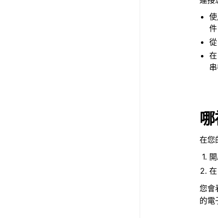
使
件
從
在
串
哪
在您
開
您會
的電