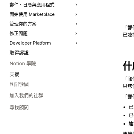
郵件、日曆與應用程式
開始使用 Marketplace
管理你的方案
「郵
修正問題
已連
Developer Platform
取得認證
什
Notion 學院
支援
「郵
與我們對談
果您
加入我們的社群
「郵
已
尋找顧問
已
連
連接