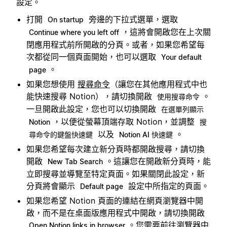
設定。
打開
旁邊的下拉式選單，選取
On startup
，這將會開啟您在上次關
Continue where you left off
閉應用程式前所開啟的分頁。或者，如果您希望每
次都從同一個頁面開始，也可以選取
Your default
。
page
如果您想使用
搜尋命令
（讓您在其他應用程式中也
能快速搜尋 Notion），請切換開啟
。
使用搜尋命令
一旦開啟此設定，您也可以切換開啟
在選單列顯示
，以便從螢幕頂端存取 Notion，並調整
Notion
搜
以及
。
尋命令的鍵盤快速鍵
Notion AI 快速鍵
如果您希望每次建立新分頁時都開啟搜尋，請切換
開啟
。這讓您在開啟新分頁時，能
New Tab Search
立即搜尋並導覽至特定頁面。如果關閉此設定，新
分頁將會顯示
設定中所指定的頁面。
Default page
如果您希望 Notion 頁面的連結在網頁瀏覽器中開
啟，而不是在桌面版應用程式中開啟，請切換開啟
。您需要前往瀏覽器中
Open Notion links in browser