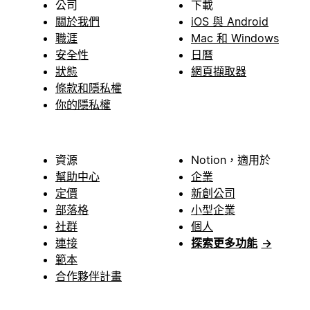
公司
下載
關於我們
iOS 與 Android
職涯
Mac 和 Windows
安全性
日曆
狀態
網頁擷取器
條款和隱私權
你的隱私權
資源
Notion，適用於
幫助中心
企業
定價
新創公司
部落格
小型企業
社群
個人
連接
探索更多功能
→
範本
合作夥伴計畫