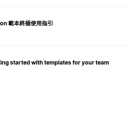
tion 範本終極使用指引
ing started with templates for your team