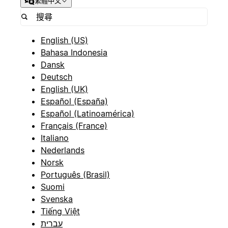
繁體中文
English (US)
Bahasa Indonesia
Dansk
Deutsch
English (UK)
Español (España)
Español (Latinoamérica)
Français (France)
Italiano
Nederlands
Norsk
Português (Brasil)
Suomi
Svenska
Tiếng Việt
עברית