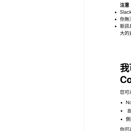
注意
Sla
你無
新訊
大的
我
C
您可以
N
側
你可