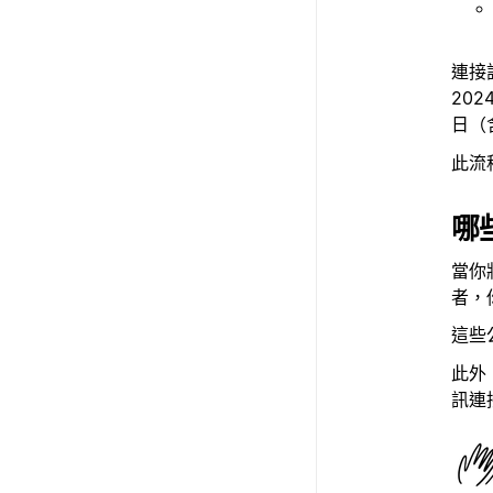
連接
2024
日（
此流
哪些
當你將
者，
這些
此外
訊連