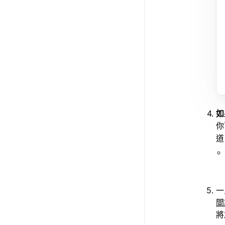
如
你
道
一
間
將