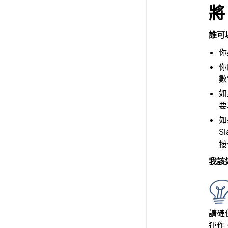
將 
誰可以
你
你
數
如
要
如
S
接
我該
請確保
運作