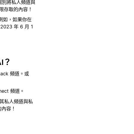
可以個別將私人頻道與
有權限存取的內容！
例如，如果你在
2023 年 6 月 1
AI？
lack 頻道。或
ect 頻道。
取將其私人頻道與私
取的內容！