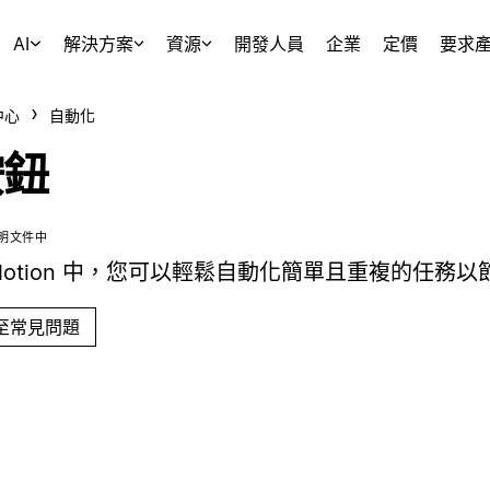
AI
解決方案
資源
開發人員
企業
定價
要求
中心
自動化
按鈕
明文件中
Notion 中，您可以輕鬆自動化簡單且重複的任務以節
至常見問題