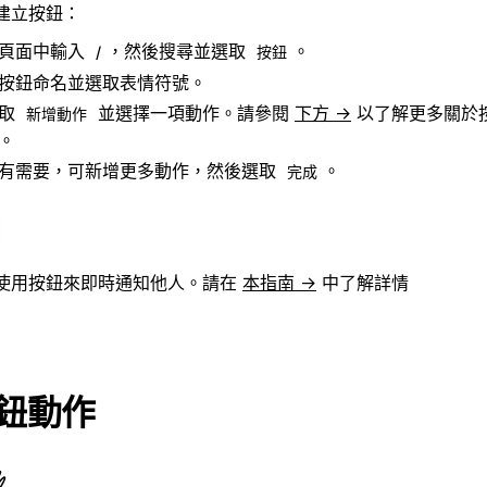
建立按鈕：
頁面中輸入
，然後搜尋並選取
。
/
按鈕
按鈕命名並選取表情符號。
選取
並選擇一項動作。請參閱
下方 →
以了解更多關於
新增動作
。
有需要，可新增更多動作，然後選取
。
完成
使用按鈕來即時通知他人。請在
本指南 →
中了解詳情
鈕動作