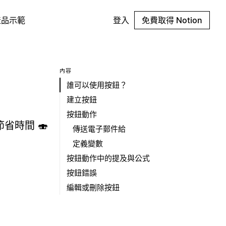
產品示範
登入
免費取得 Notion
內容
誰可以使用按鈕？
建立按鈕
按鈕動作
省時間 🍣
傳送電子郵件給
定義變數
按鈕動作中的提及與公式
按鈕錯誤
編輯或刪除按鈕