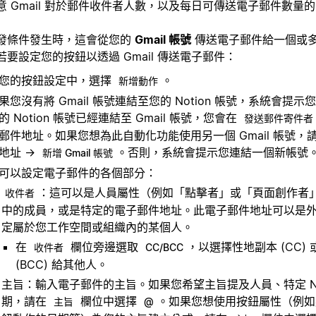
意 Gmail 對於郵件收件者人數，以及每日可傳送電子郵件數量
發條件發生時，這會從您的
Gmail 帳號
傳送電子郵件給一個或
若要設定您的按鈕以透過 Gmail 傳送電子郵件：
您的按鈕設定中，選擇
。
新增動作
果您沒有將 Gmail 帳號連結至您的 Notion 帳號，系統會提
的 Notion 帳號已經連結至 Gmail 帳號，您會在
發送郵件寄件者
郵件地址。如果您想為此自動化功能使用另一個 Gmail 帳號，
地址 →
。否則，系統會提示您連結一個新帳號
新增 Gmail 帳號
可以設定電子郵件的各個部分：
：這可以是人員屬性（例如「點擊者」或「頁面創作者
收件者
中的成員，或是特定的電子郵件地址。此電子郵件地址可以是
定屬於您工作空間或組織內的某個人。
在
欄位旁邊選取
，以選擇性地副本 (CC)
收件者
CC/BCC
(BCC) 給其他人。
主旨：輸入電子郵件的主旨。如果您希望主旨提及人員、特定 Not
期，請在
欄位中選擇
。如果您想使用按鈕屬性（例如
主旨
@