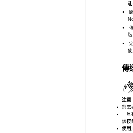
能
開
N
傳
版
使
傳
注意
您需
一旦
該按
使用