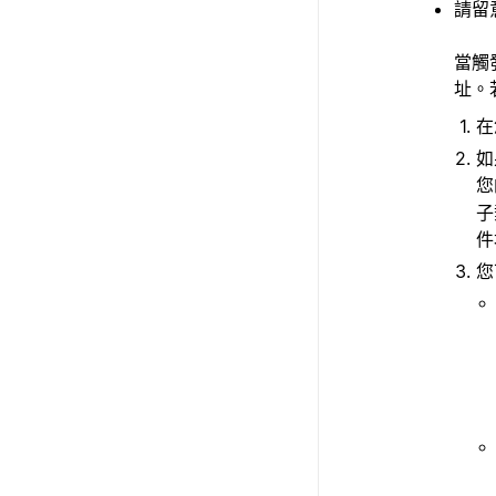
請留
當觸
址。
在
如
您
子
件
您