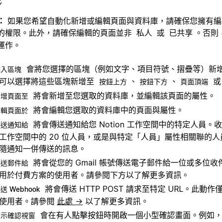
：
如果您希望自動化新增或編輯頁面與資料庫，請確保您擁有編
的權限。此外，請確保編輯的頁面並非
或
。否則
私人
已共享
運作。
會將您選擇的區塊（例如文字、項目符號、摺疊等）新
插入區塊
可以選擇將這些區塊新增至
、
、
按鈕上方
按鈕下方
頁面頂端
將會新增至您選取的資料庫，並編輯該頁面的屬性。
新增頁面至
將會編輯您選取的資料庫中的頁面與屬性。
編輯頁面於
將會傳送通知給您 Notion 工作空間中的特定人員。
傳送通知給
工作空間中的 20 位人員，或是與特定「人員」屬性相關聯的
隨通知一併傳送的訊息。
將會從您的 Gmail 帳號傳送電子郵件給一位或多位
傳送郵件給
用於付費方案的使用者。請參閱下方以了解更多資訊。
將會傳送 HTTP POST 請求至特定 URL。此動
送 Webhook
使用者。請參閱
此處 →
以了解更多資訊。
會在有人點擊按鈕時開啟一個小型確認畫面。例如，
顯示確認視窗