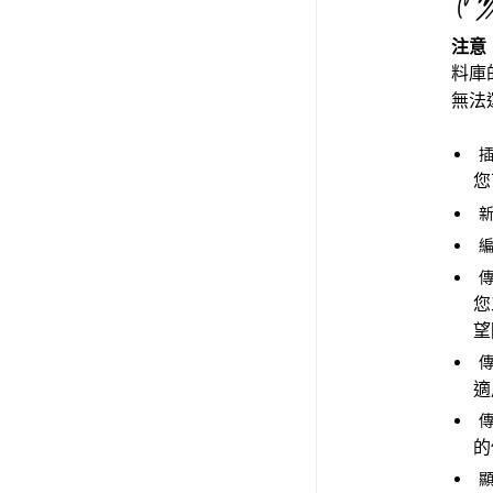
注意
料庫
無法
您
您
望
適
傳
的