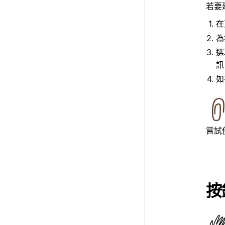
若要
在
為
訊
如
嘗試
按