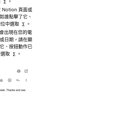
擇
。
∑
tion 頁面或
如誰點擊了它、
位中選取
。
∑
會出現在您的電
面或日期，請在顯
它、按鈕動作已
中選取
。
∑