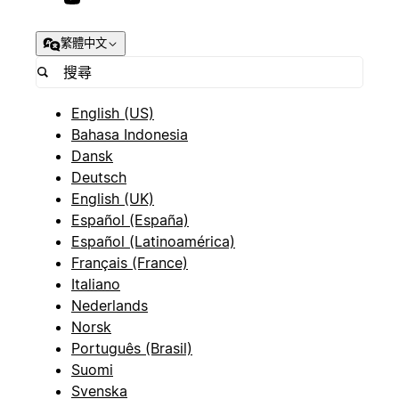
繁體中文
English (US)
Bahasa Indonesia
Dansk
Deutsch
English (UK)
Español (España)
Español (Latinoamérica)
Français (France)
Italiano
Nederlands
Norsk
Português (Brasil)
Suomi
Svenska