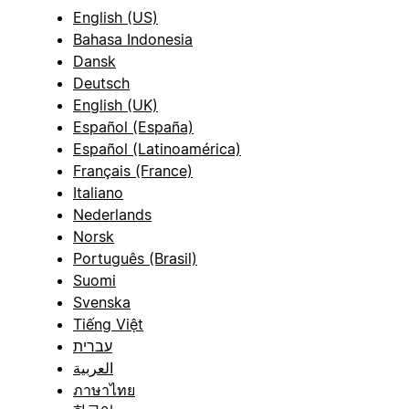
English (US)
Bahasa Indonesia
Dansk
Deutsch
English (UK)
Español (España)
Español (Latinoamérica)
Français (France)
Italiano
Nederlands
Norsk
Português (Brasil)
Suomi
Svenska
Tiếng Việt
עברית
العربية
ภาษาไทย