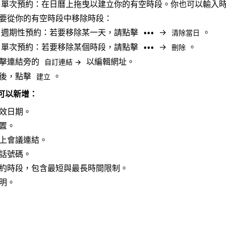
單次預約：在日曆上拖曳以建立你的有空時段。你也可以輸入
要從你的有空時段中移除時段：
週期性預約：若要移除某一天，請點擊
→
。
•••
清除當日
單次預約：若要移除某個時段，請點擊
→
。
•••
刪除
擊連結旁的
以編輯網址。
自訂連結 →
後，點擊
。
建立
可以新增：
效日期。
置。
上會議連結。
話號碼。
約時段，包含最短與最長時間限制。
明。