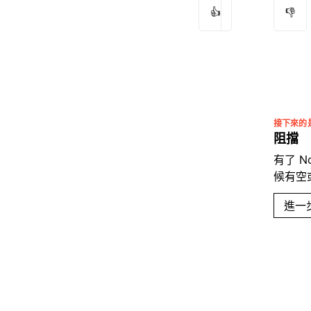
👍
👎
接下來的
阻擋
有了 
候有空或
進一