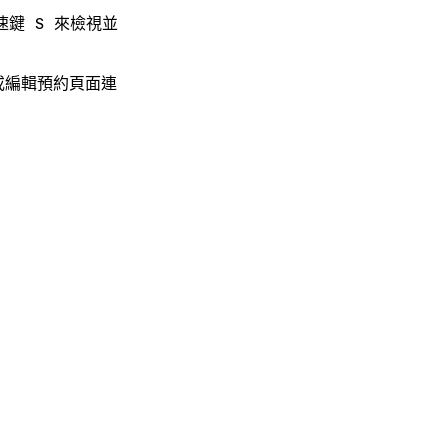
速鍵
來檢視並
S
或編輯預約頁面連