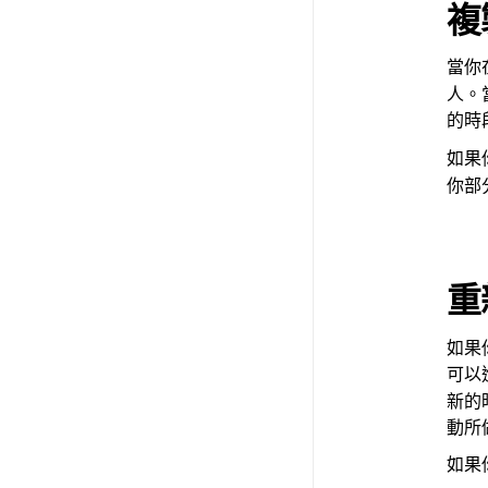
複
當你
人。
的時
如果
你部
重
如果
可以
新的
動所
如果