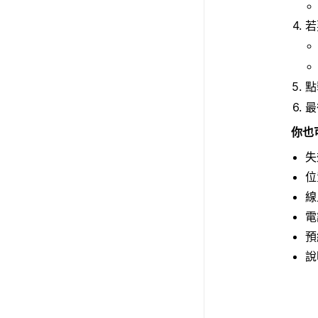
若
點
最
你也
失
位
線
電
預
說