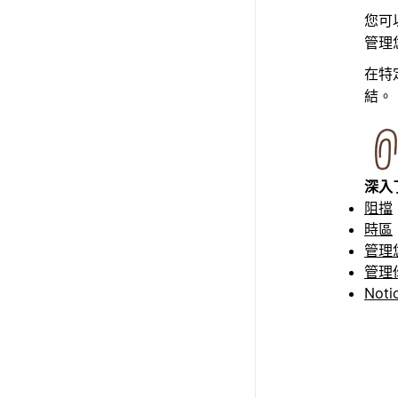
您可
管理
在特
結。
深入
阻擋
時區
管理
管理你
Noti