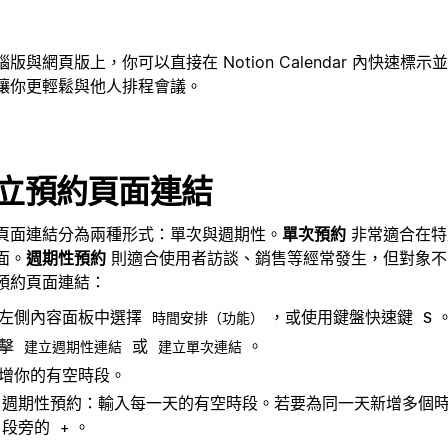
腦版與網頁版上，你可以直接在 Notion Calendar 內快速標
讓你更輕鬆與他人排程會議。
立預約頁面連結
頁面連結分為兩種形式：單次與週期性。
單次預約
非常適合在特
面。
週期性預約
則適合使用者訪談、銷售等經常發生，但對象不
預約頁面連結：
左側內容面板中選擇
，或使用鍵盤快速鍵
時間安排（功能）
S
點擊
或
。
建立週期性連結
建立單次連結
增你的有空時段。
週期性預約：輸入每一天的有空時段。若要為同一天新增多個
段旁的
。
+