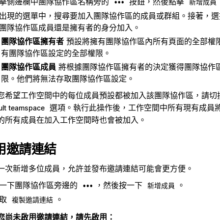
擊側邊欄中團隊協作區名稱旁的
按鈕，然後點擊
•••
新增成員
出現的選單中，搜尋要加入團隊協作區的成員或群組。接著，選
團隊協作區成員還是擁有者的身分加入。
團隊協作區擁有者
預設將擁有團隊協作區內所有頁面的全部權
有團隊協作區設定的全部權限。
團隊協作區成員
將根據團隊協作區擁有者的決定獲得團隊協作
限。他們將無法存取團隊協作區設定。
您希望工作空間中的每位成員預設都被加入該團隊協作區，請切
選項。執行此操作後，工作空間中所有現有成員
ult teamspace
的所有成員在加入工作空間時也會被加入。
用邀請連結
一次新增多位成員，允許並發布邀請連結可能會更方便。
一下團隊協作區旁邊的
，然後按一下
。
•••
新增成員
選取
。
複製邀請連結
您尚未啟用邀請連結，請先啟用：