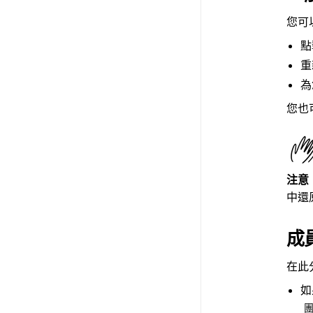
您可
點
重
為
您也
注意
中還
成
在此
如