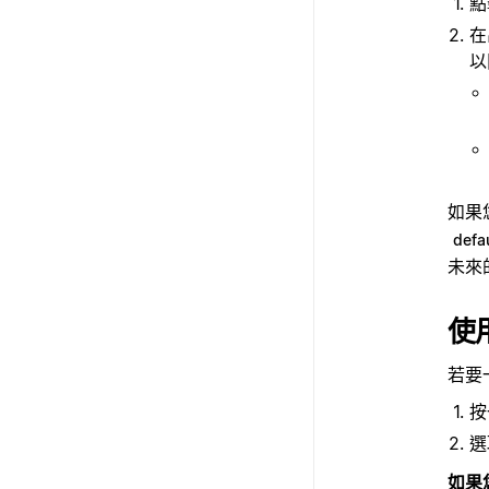
點
在
以
如果
defa
未來
使
若要
按
如果