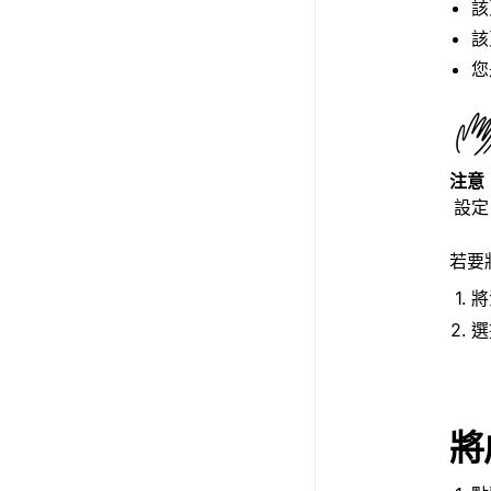
該
該
您
注意
設定
若要
將
將