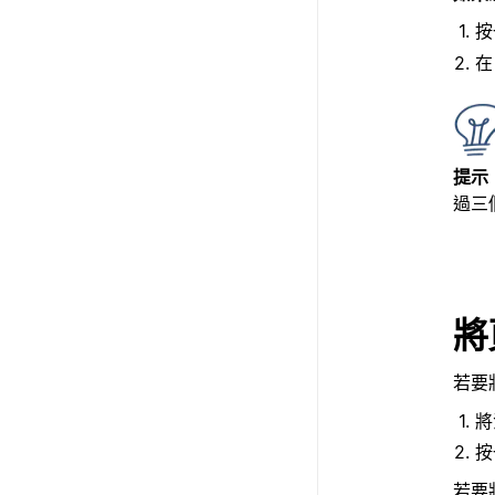
按
提示
過三
將
若要
將
按
若要