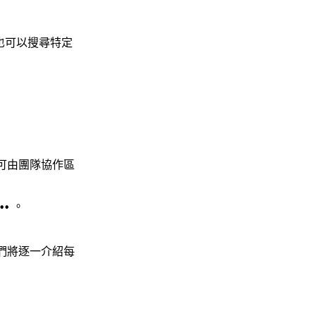
也可以搜尋特定
可由團隊協作區
。
••
們將逐一介紹每