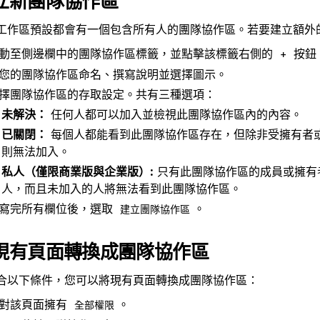
立新團隊協作區
工作區預設都會有一個包含所有人的團隊協作區。若要建立額外
動至側邊欄中的團隊協作區標籤，並點擊該標籤右側的
按鈕
+
您的團隊協作區命名、撰寫說明並選擇圖示。
擇團隊協作區的存取設定。共有三種選項：
未解決：
任何人都可以加入並檢視此團隊協作區內的內容。
已關閉：
每個人都能看到此團隊協作區存在，但除非受擁有者
則無法加入。
私人（僅限商業版與企業版）:
只有此團隊協作區的成員或擁有
人，而且未加入的人將無法看到此團隊協作區。
寫完所有欄位後，選取
。
建立團隊協作區
現有頁面轉換成團隊協作區
合以下條件，您可以將現有頁面轉換成團隊協作區：
對該頁面擁有
。
全部權限