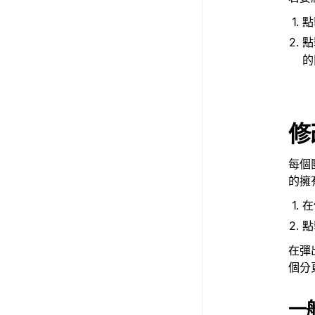
點
的
修
每個
的擁
在
在彈
個分
一