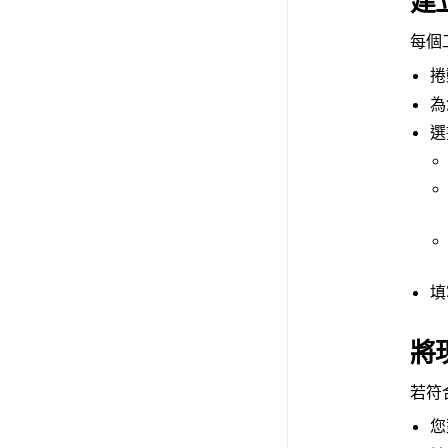
建
每個
捲
為
選
填
將
若符
您