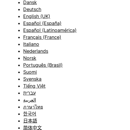
Dansk
Deutsch
English (UK)
Español (España)
Español (Latinoamérica)
Français (France)
Italiano
Nederlands
Norsk
Português (Brasil)
Suomi
Svenska
Tiếng Việt
עברית
العربية
ภาษาไทย
한국어
日本語
简体中文