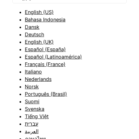
English (US)
Bahasa Indonesia
Dansk
Deutsch
English (UK)
Español (España)
Español (Latinoamérica)
Français (France)
Italiano
Nederlands
Norsk
Português (Brasil)
Suomi
Svenska
Tiếng Việt
עברית
العربية
ภาษาไทย