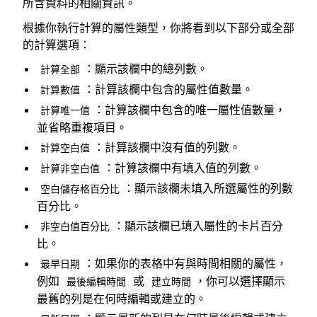
所含資料的相關資訊。
根據你執行計算的屬性類型，你將看到以下部分或全部
的計算選項：
：顯示該欄中的總列數。
計算全部
：計算該欄中包含的屬性值數量。
計算數值
：計算該欄中包含的唯一屬性值數量，
計算唯一值
並省略重複項目。
：計算該欄中沒有值的列數。
計算空白值
：計算該欄中有填入值的列數。
計算非空白值
：顯示該欄未填入所選屬性的列數
空白儲存格百分比
百分比。
：顯示該欄已填入屬性的卡片百分
非空白值百分比
比。
：如果你的表格中有與時間相關的屬性，
最早日期
例如
或
，你可以選擇顯示
最後編輯時間
建立時間
最舊的列是在何時編輯或建立的。