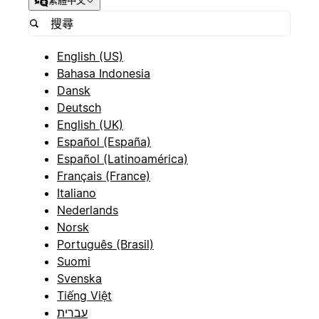
繁體中文
English (US)
Bahasa Indonesia
Dansk
Deutsch
English (UK)
Español (España)
Español (Latinoamérica)
Français (France)
Italiano
Nederlands
Norsk
Português (Brasil)
Suomi
Svenska
Tiếng Việt
עברית