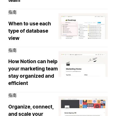
team
指南
When to use each
type of database
view
指南
How Notion can help
your marketing team
stay organized and
efficient
指南
Organize, connect,
and scale your