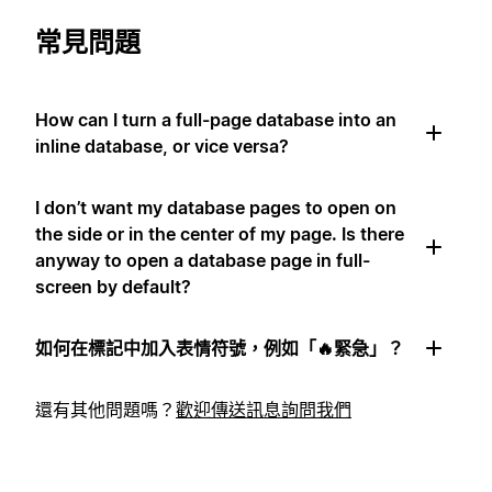
常見問題
How can I turn a full-page database into an
inline database, or vice versa?
I don’t want my database pages to open on
the side or in the center of my page. Is there
anyway to open a database page in full-
screen by default?
如何在標記中加入表情符號，例如「🔥緊急」？
還有其他問題嗎？
歡迎傳送訊息詢問我們